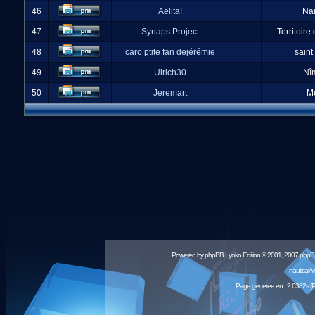
46
Aelita!
Na
47
Synaps Project
Territoire
48
caro ptite fan dejérémie
saint
49
Ulrich30
Nî
50
Jeremart
M
Powered by
phpBB
Lyoko Edition © 2001, 2007 phpB
nauticalA
Page générée en : 2.6382s (P