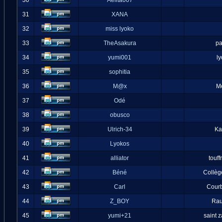
30
Aelita007
31
XANA
32
miss lyoko
33
TheAsakura
pa
34
yumi001
l
35
sophitia
36
M@x
M
37
Odé
38
obusco
39
Ulrich-34
Ka
40
Lyokos
41
alliator
touff
42
Béné
Collèg
43
Carl
Cour
44
Z_BOY
Ra
45
yumi+21
saint 