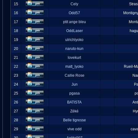
15
Cely
Stra
16
Odd57
Montigny
17
ptit ange bleu
Mont
18
OddLaser
hag
19
ulrichlyoko
20
naruto-kun
21
lovekurt
22
matt_lyoko
Rueil-M
23
Callie Rose
Na
24
Jun
Pa
25
pgasa
p
26
BATISTA
An
27
Zéké
Hy
28
Belle tigresse
29
vive odd
cava