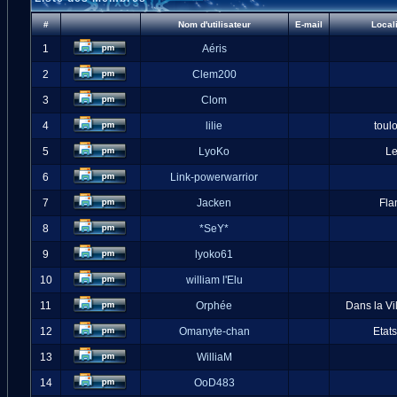
#
Nom d'utilisateur
E-mail
Local
1
Aéris
2
Clem200
3
Clom
4
lilie
toul
5
LyoKo
L
6
Link-powerwarrior
7
Jacken
Fla
8
*SeY*
9
lyoko61
10
william l'Elu
11
Orphée
Dans la Vi
12
Omanyte-chan
Etat
13
WilliaM
14
OoD483