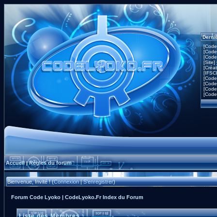
Derni
[Code
[Code
[Code
[Site]
[Créa
[IFSC
[Code
[Code
[Code
[Code
Accueil
Règles du forum
|
Bienvenue, Invité ! (
Connexion
|
S'enregistrer
)
Forum Code Lyoko | CodeLyoko.Fr Index du Forum
Liste des Membres