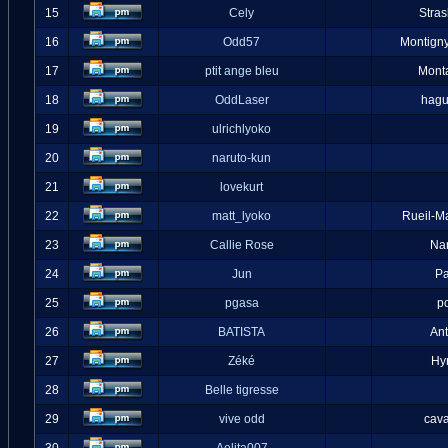
15
Cely
Stra
16
Odd57
Montigny
17
ptit ange bleu
Mont
18
OddLaser
hag
19
ulrichlyoko
20
naruto-kun
21
lovekurt
22
matt_lyoko
Rueil-M
23
Callie Rose
Na
24
Jun
Pa
25
pgasa
p
26
BATISTA
An
27
Zéké
Hy
28
Belle tigresse
29
vive odd
cava