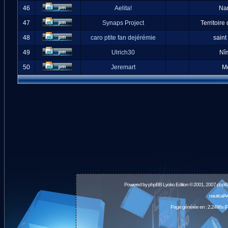
46
Aelita!
Na
47
Synaps Project
Territoire
48
caro ptite fan dejérémie
saint
49
Ulrich30
Nî
50
Jeremart
M
Powered by
phpBB
Lyoko Edition © 2001, 2007 phpB
nauticalA
Page générée en : 2.2496s (P