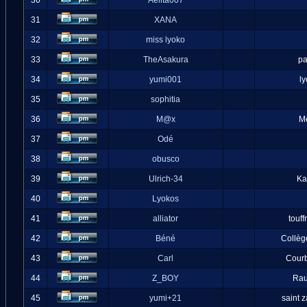
30
Aelita007
31
XANA
32
miss lyoko
33
TheAsakura
pa
34
yumi001
l
35
sophitia
36
M@x
M
37
Odé
38
obusco
39
Ulrich-34
Ka
40
Lyokos
41
alliator
touff
42
Béné
Collèg
43
Carl
Cour
44
Z_BOY
Ra
45
yumi+21
saint 