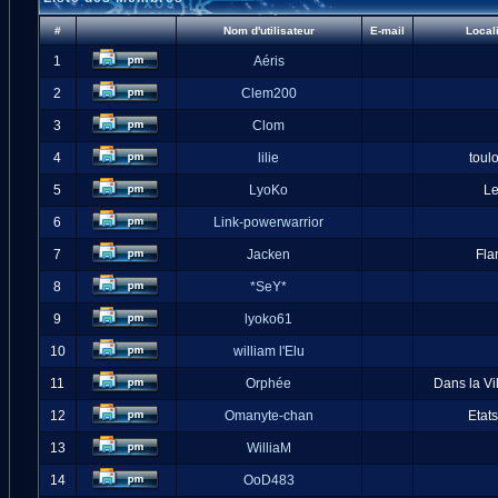
#
Nom d'utilisateur
E-mail
Local
1
Aéris
2
Clem200
3
Clom
4
lilie
toul
5
LyoKo
L
6
Link-powerwarrior
7
Jacken
Fla
8
*SeY*
9
lyoko61
10
william l'Elu
11
Orphée
Dans la Vi
12
Omanyte-chan
Etat
13
WilliaM
14
OoD483