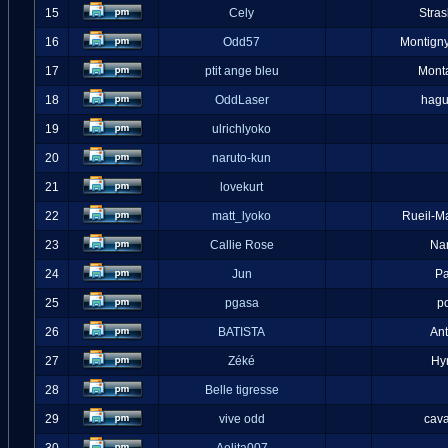
15
Cely
Stra
16
Odd57
Montigny
17
ptit ange bleu
Mont
18
OddLaser
hag
19
ulrichlyoko
20
naruto-kun
21
lovekurt
22
matt_lyoko
Rueil-M
23
Callie Rose
Na
24
Jun
Pa
25
pgasa
p
26
BATISTA
An
27
Zéké
Hy
28
Belle tigresse
29
vive odd
cava