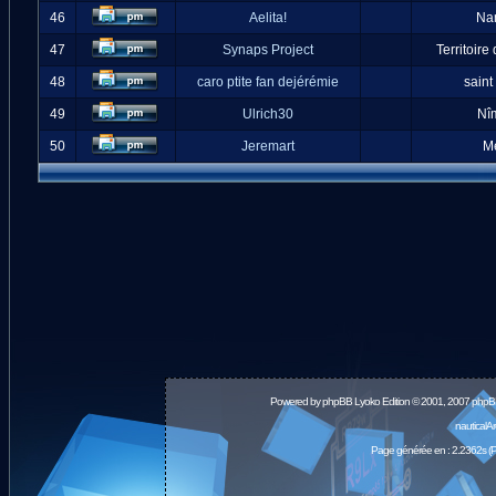
46
Aelita!
Na
47
Synaps Project
Territoire
48
caro ptite fan dejérémie
saint
49
Ulrich30
Nî
50
Jeremart
M
Powered by
phpBB
Lyoko Edition © 2001, 2007 phpB
nauticalA
Page générée en : 2.2362s (P