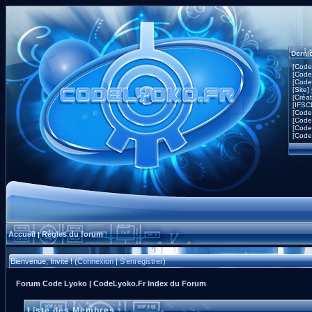
Derni
[Code
[Code
[Code
[Site]
[Créa
[IFSC
[Code
[Code
[Code
[Code
Accueil
Règles du forum
|
Bienvenue, Invité ! (
Connexion
|
S'enregistrer
)
Forum Code Lyoko | CodeLyoko.Fr Index du Forum
Liste des Membres