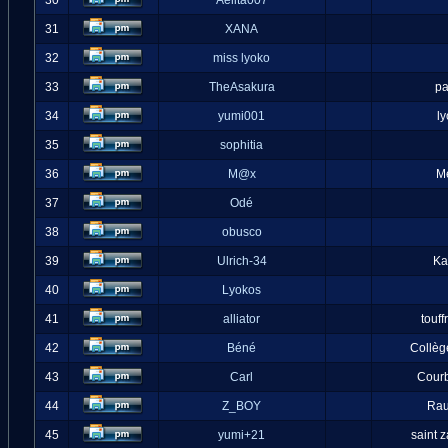
30
Aelita007
31
XANA
32
miss lyoko
33
TheAsakura
pa
34
yumi001
l
35
sophitia
36
M@x
M
37
Odé
38
obusco
39
Ulrich-34
Ka
40
Lyokos
41
alliator
touff
42
Béné
Collèg
43
Carl
Cour
44
Z_BOY
Ra
45
yumi+21
saint 