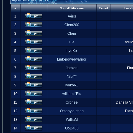
#
Nom d'utilisateur
E-mail
Local
1
Aéris
2
Clem200
3
Clom
4
lilie
toul
5
LyoKo
L
6
Link-powerwarrior
7
Jacken
Fla
8
*SeY*
9
lyoko61
10
william l'Elu
11
Orphée
Dans la Vi
12
Omanyte-chan
Etat
13
WilliaM
14
OoD483