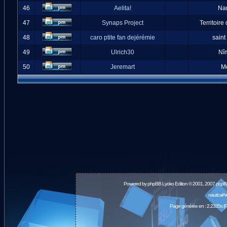
46
Aelita!
Na
47
Synaps Project
Territoire
48
caro ptite fan dejérémie
saint
49
Ulrich30
Nî
50
Jeremart
M
Powered by
phpBB
Lyoko Edition © 2001, 2007 phpB
nauticalA
Page générée en : 2.2335s (P