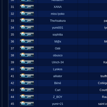
30
Aelita007
31
XANA
32
miss lyoko
33
TheAsakura
pa
34
yumi001
l
35
sophitia
36
M@x
M
37
Odé
38
obusco
39
Ulrich-34
Ka
40
Lyokos
41
alliator
touff
42
Béné
Collèg
43
Carl
Cour
44
Z_BOY
Ra
45
yumi+21
saint 