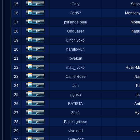
15
Cely
Stra
16
Odd57
Montigny
17
ptit ange bleu
Mont
18
OddLaser
hag
19
ulrichlyoko
20
naruto-kun
21
lovekurt
22
matt_lyoko
Rueil-M
23
Callie Rose
Na
24
Jun
Pa
25
pgasa
p
26
BATISTA
An
27
Zéké
Hy
28
Belle tigresse
29
vive odd
cava