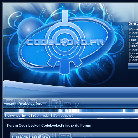
Derni
[Code
[Code
[Code
[Site]
[Créa
[IFSC
[Code
[Code
[Code
[Code
Accueil
Règles du forum
|
Bienvenue, Invité ! (
Connexion
|
S'enregistrer
)
Forum Code Lyoko | CodeLyoko.Fr Index du Forum
Liste des Membres