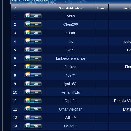
#
Nom d'utilisateur
E-mail
Local
1
Aéris
2
Clem200
3
Clom
4
lilie
toul
5
LyoKo
L
6
Link-powerwarrior
7
Jacken
Fla
8
*SeY*
9
lyoko61
10
william l'Elu
11
Orphée
Dans la Vi
12
Omanyte-chan
Etat
13
WilliaM
14
OoD483