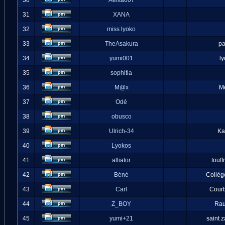
30
Aelita007
31
XANA
32
miss lyoko
33
TheAsakura
pa
34
yumi001
l
35
sophitia
36
M@x
M
37
Odé
38
obusco
39
Ulrich-34
Ka
40
Lyokos
41
alliator
touff
42
Béné
Collèg
43
Carl
Cour
44
Z_BOY
Ra
45
yumi+21
saint 