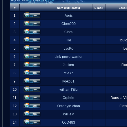
#
Nom d'utilisateur
E-mail
Local
1
Aéris
2
Clem200
3
Clom
4
lilie
toul
5
LyoKo
L
6
Link-powerwarrior
7
Jacken
Fla
8
*SeY*
9
lyoko61
10
william l'Elu
11
Orphée
Dans la Vi
12
Omanyte-chan
Etat
13
WilliaM
14
OoD483