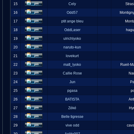
15
Cely
Stra
16
Odd57
Montigny
17
ptit ange bleu
Mont
18
OddLaser
hag
19
ulrichlyoko
20
naruto-kun
21
lovekurt
22
matt_lyoko
Rueil-M
23
Callie Rose
Na
24
Jun
Pa
25
pgasa
p
26
BATISTA
An
27
Zéké
Hy
28
Belle tigresse
29
vive odd
cava