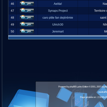
46
Aelita!
Na
47
Synaps Project
Territoire
48
caro ptite fan dejérémie
saint
49
Ulrich30
Nî
50
Jeremart
M
Powered by
phpBB
Lyoko Edition © 2001, 2007 phpB
nauticalA
Page générée en : 2.3236s (P