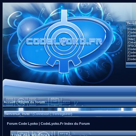
Derni
[Code
[Code
[Code
[Site]
[Créa
[IFSC
[Code
[Code
[Code
[Code
Accueil
Règles du forum
|
Bienvenue, Invité ! (
Connexion
|
S'enregistrer
)
Forum Code Lyoko | CodeLyoko.Fr Index du Forum
Liste des Membres