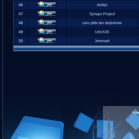
46
Aelita!
47
Synaps Project
48
caro ptite fan dejérémie
49
Ulrich30
50
Jeremart
Powe