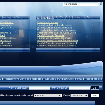
Derniers topics
 Lyoko en...
[One-Shot] La cave
eptionnel...
[Fanfic] Le Labyrinthe du temps
yoko se ra...
[Fanfic] L'Engrenage [Terminée]
[One-shot] Le diable dans la maison
mpagnie...)
Potentiel come back de Code Lyoko
ble !
[Fanfic] Gnosis [Terminée]
monde sans...
[Fanfic] Dix ans après [Terminée]
de Lyoko ?
[Fanfic] Chacun sa chimère [Terminée]
ode Lyoko...
[Fanfic] À perdre la raison [Terminée]
 explosent !
Anciens : Réveillez-vous ! La bulle d...
Q
Rechercher
Liste des Membres
Groupes d'utilisateurs
T'chat
Retour au site
|
|
|
|
|
Nom d'utilisateur:
Mot de passe:
Sélectionner la méthode de tri:
Ordre