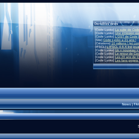
Dernières news
[Code Lyoko]
La suite de Code
[Code Lyoko]
Une émission exc
[Code Lyoko]
L'OST de Code L
[Site]
Code Lyoko a 21 ans !
[Créations]
10 millions ! (et co
[IFSCL]
L'IFSCL 4.6.X est joua
[Code Lyoko]
Un « nouveau » 
[Code Lyoko]
Le retour de Co
[Code Lyoko]
Les 20 ans de C
[Code Lyoko]
Les fans projets
News
FA
|