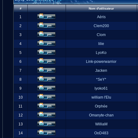
#
Nom d'utilisateur
1
Aéris
2
Clem200
3
Clom
4
lilie
5
LyoKo
6
Link-powerwarrior
7
Jacken
8
*SeY*
9
lyoko61
10
william l'Elu
11
Orphée
12
Omanyte-chan
13
WilliaM
14
OoD483