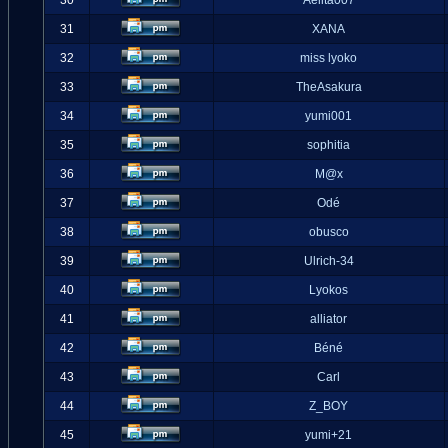
30
Aelita007
31
XANA
32
miss lyoko
33
TheAsakura
34
yumi001
35
sophitia
36
M@x
37
Odé
38
obusco
39
Ulrich-34
40
Lyokos
41
alliator
42
Béné
43
Carl
44
Z_BOY
45
yumi+21