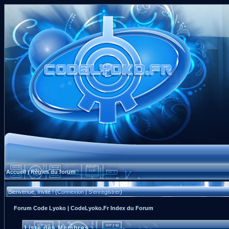
Accueil
Règles du forum
|
Bienvenue, Invité ! (
Connexion
|
S'enregistrer
)
Forum Code Lyoko | CodeLyoko.Fr Index du Forum
Liste des Membres