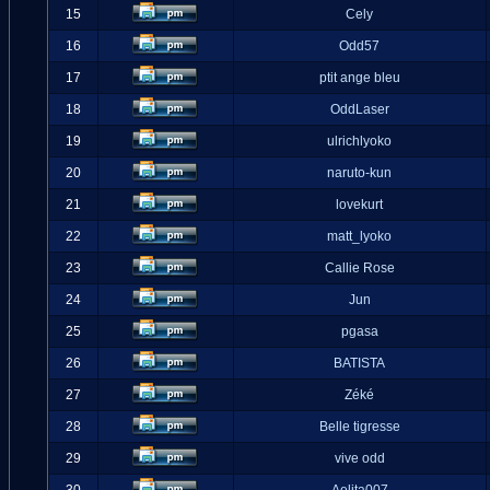
15
Cely
16
Odd57
17
ptit ange bleu
18
OddLaser
19
ulrichlyoko
20
naruto-kun
21
lovekurt
22
matt_lyoko
23
Callie Rose
24
Jun
25
pgasa
26
BATISTA
27
Zéké
28
Belle tigresse
29
vive odd