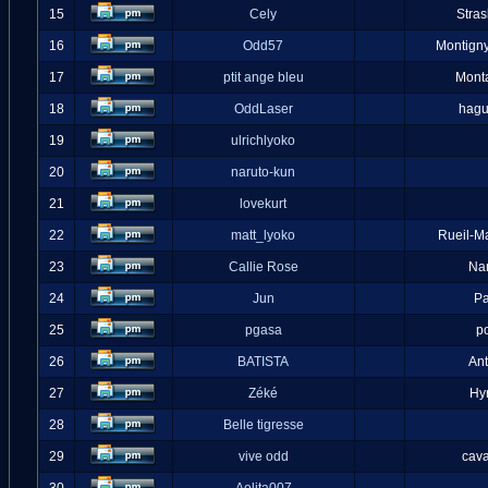
15
Cely
Stra
16
Odd57
Montigny
17
ptit ange bleu
Mont
18
OddLaser
hag
19
ulrichlyoko
20
naruto-kun
21
lovekurt
22
matt_lyoko
Rueil-M
23
Callie Rose
Na
24
Jun
Pa
25
pgasa
p
26
BATISTA
An
27
Zéké
Hy
28
Belle tigresse
29
vive odd
cava