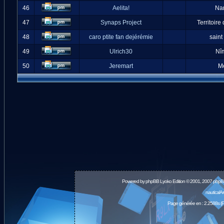
46
Aelita!
Na
47
Synaps Project
Territoire
48
caro ptite fan dejérémie
saint
49
Ulrich30
Nî
50
Jeremart
M
Powered by
phpBB
Lyoko Edition © 2001, 2007 phpB
nauticalA
Page générée en : 2.2588s (P