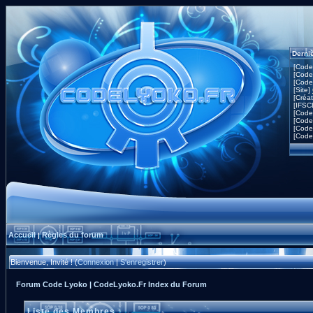
Derni
[Code
[Code
[Code
[Site]
[Créa
[IFSC
[Code
[Code
[Code
[Code
Accueil
Règles du forum
|
Bienvenue, Invité ! (
Connexion
|
S'enregistrer
)
Forum Code Lyoko | CodeLyoko.Fr Index du Forum
Liste des Membres