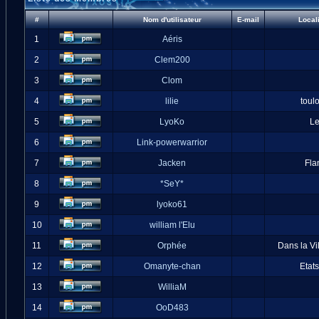
#
Nom d'utilisateur
E-mail
Local
1
Aéris
2
Clem200
3
Clom
4
lilie
toul
5
LyoKo
L
6
Link-powerwarrior
7
Jacken
Fla
8
*SeY*
9
lyoko61
10
william l'Elu
11
Orphée
Dans la Vi
12
Omanyte-chan
Etat
13
WilliaM
14
OoD483