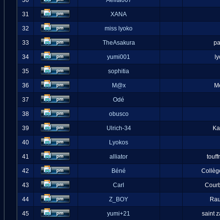
30
Aelita007
31
XANA
32
miss lyoko
33
TheAsakura
pa
34
yumi001
l
35
sophitia
36
M@x
M
37
Odé
38
obusco
39
Ulrich-34
Ka
40
Lyokos
41
alliator
touff
42
Béné
Collèg
43
Carl
Cour
44
Z_BOY
Ra
45
yumi+21
saint 