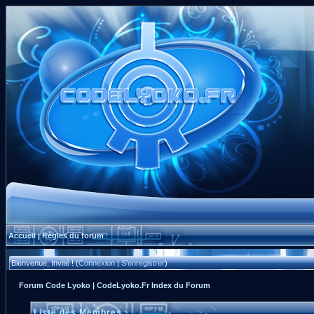
Accueil
Règles du forum
|
Bienvenue, Invité ! (
Connexion
|
S'enregistrer
)
Forum Code Lyoko | CodeLyoko.Fr Index du Forum
Liste des Membres