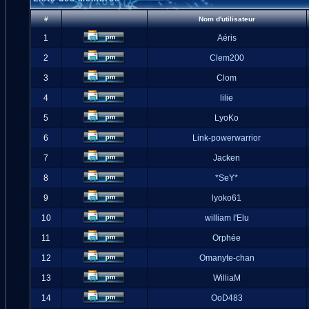
#
Nom d'utilisateur
1
Aéris
2
Clem200
3
Clom
4
lilie
5
LyoKo
6
Link-powerwarrior
7
Jacken
8
*SeY*
9
lyoko61
10
william l'Elu
11
Orphée
12
Omanyte-chan
13
WilliaM
14
OoD483