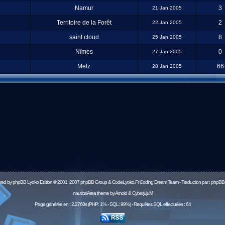
Namur
3
21 Jan 2005
Territoire de la Forêt
2
22 Jan 2005
saint cloud
8
25 Jan 2005
Nîmes
0
27 Jan 2005
Metz
66
28 Jan 2005
red by
phpBB
Lyoko Edition © 2001, 2007 phpBB Group & CodeLyoko.Fr Coding Dream Team - Traduction par :
phpBB-
nauticalArea theme by Arnold & CyberjujuM
Page générée en : 2.2768s (PHP: 1% - SQL: 99%) - Requêtes SQL effectuées : 64