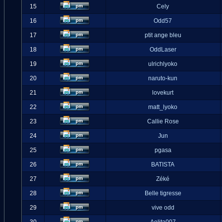
15
Cely
16
Odd57
17
ptit ange bleu
18
OddLaser
19
ulrichlyoko
20
naruto-kun
21
lovekurt
22
matt_lyoko
23
Callie Rose
24
Jun
25
pgasa
26
BATISTA
27
Zéké
28
Belle tigresse
29
vive odd