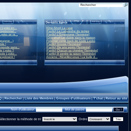
Derniers topics
 Lyoko en...
[One-Shot] La cave
eptionnel...
[Fanfic] Le Labyrinthe du temps
yoko se ra...
[Fanfic] L'Engrenage [Terminée]
[One-shot] Le diable dans la maison
mpagnie...)
Potentiel come back de Code Lyoko
ble !
[Fanfic] Gnosis [Terminée]
monde sans...
[Fanfic] Dix ans après [Terminée]
de Lyoko ?
[Fanfic] Chacun sa chimère [Terminée]
ode Lyoko...
[Fanfic] À perdre la raison [Terminée]
 explosent !
Anciens : Réveillez-vous ! La bulle d...
Q
Rechercher
Liste des Membres
Groupes d'utilisateurs
T'chat
Retour au site
|
|
|
|
|
Nom d'utilisateur:
Mot de passe:
Sélectionner la méthode de tri:
Ordre