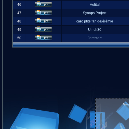
46
Aelita!
47
Synaps Project
48
caro ptite fan dejérémie
49
Ulrich30
50
Jeremart
Powe