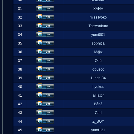
30
Aelita007
31
XANA
32
miss lyoko
33
TheAsakura
34
yumi001
35
sophitia
36
M@x
37
Odé
38
obusco
39
Ulrich-34
40
Lyokos
41
alliator
42
Béné
43
Carl
44
Z_BOY
45
yumi+21