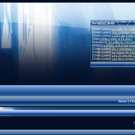
Dernières news
[Code Lyoko]
La suite de Code
[Code Lyoko]
Une émission exc
[Code Lyoko]
L'OST de Code L
[Site]
Code Lyoko a 21 ans !
[Créations]
10 millions ! (et co
[IFSCL]
L'IFSCL 4.6.X est joua
[Code Lyoko]
Un « nouveau » 
[Code Lyoko]
Le retour de Co
[Code Lyoko]
Les 20 ans de C
[Code Lyoko]
Les fans projets
News
FA
|