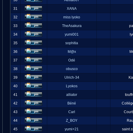
30
Aelita007
31
XANA
32
miss lyoko
33
TheAsakura
pa
34
yumi001
l
35
sophitia
36
M@x
M
37
Odé
38
obusco
39
Ulrich-34
Ka
40
Lyokos
41
alliator
touff
42
Béné
Collèg
43
Carl
Cour
44
Z_BOY
Ra
45
yumi+21
saint 