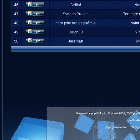
46
Aelita!
Na
47
Synaps Project
Territoire
48
caro ptite fan dejérémie
saint
49
Ulrich30
Nî
50
Jeremart
M
Powered by
phpBB
Lyoko Edition © 2001, 2007 phpB
nauticalA
Page générée en : 2.5547s (P