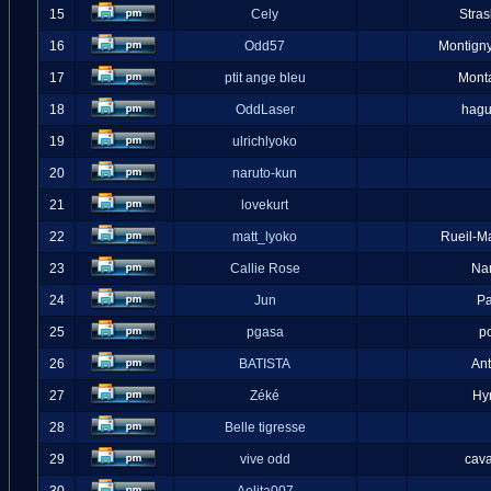
15
Cely
Stra
16
Odd57
Montigny
17
ptit ange bleu
Mont
18
OddLaser
hag
19
ulrichlyoko
20
naruto-kun
21
lovekurt
22
matt_lyoko
Rueil-M
23
Callie Rose
Na
24
Jun
Pa
25
pgasa
p
26
BATISTA
An
27
Zéké
Hy
28
Belle tigresse
29
vive odd
cava