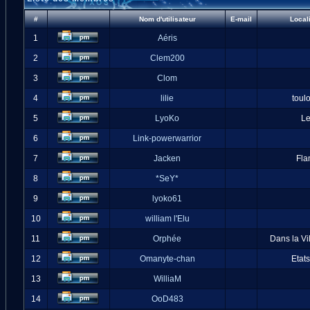
#
Nom d'utilisateur
E-mail
Local
1
Aéris
2
Clem200
3
Clom
4
lilie
toul
5
LyoKo
L
6
Link-powerwarrior
7
Jacken
Fla
8
*SeY*
9
lyoko61
10
william l'Elu
11
Orphée
Dans la Vi
12
Omanyte-chan
Etat
13
WilliaM
14
OoD483