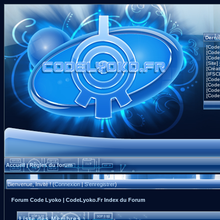
Derni
[Code
[Code
[Code
[Site]
[Créa
[IFSC
[Code
[Code
[Code
[Code
Accueil
Règles du forum
|
Bienvenue, Invité ! (
Connexion
|
S'enregistrer
)
Forum Code Lyoko | CodeLyoko.Fr Index du Forum
Liste des Membres