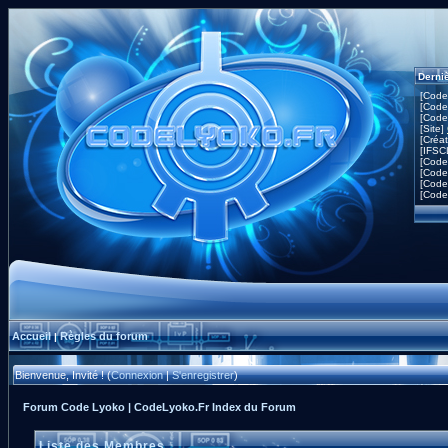
Derni
[Code
[Code
[Code
[Site]
[Créa
[IFSC
[Code
[Code
[Code
[Code
Accueil
Règles du forum
|
Bienvenue, Invité ! (
Connexion
|
S'enregistrer
)
Forum Code Lyoko | CodeLyoko.Fr Index du Forum
Liste des Membres