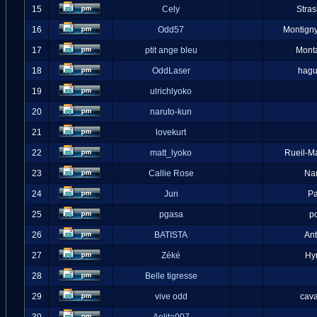
15
Cely
Stra
16
Odd57
Montigny
17
ptit ange bleu
Mont
18
OddLaser
hag
19
ulrichlyoko
20
naruto-kun
21
lovekurt
22
matt_lyoko
Rueil-M
23
Callie Rose
Na
24
Jun
Pa
25
pgasa
p
26
BATISTA
An
27
Zéké
Hy
28
Belle tigresse
29
vive odd
cava