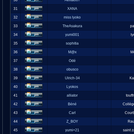
30
Aelita007
31
XANA
32
miss lyoko
33
TheAsakura
pa
34
yumi001
l
35
sophitia
36
M@x
M
37
Odé
38
obusco
39
Ulrich-34
Ka
40
Lyokos
41
alliator
touff
42
Béné
Collèg
43
Carl
Cour
44
Z_BOY
Ra
45
yumi+21
saint 