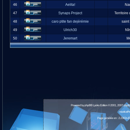
46
Aelita!
Na
47
Synaps Project
Territoire
48
caro ptite fan dejérémie
saint
49
Ulrich30
Nî
50
Jeremart
M
Powered by
phpBB
Lyoko Edition © 2001, 2007 phpB
nauticalA
Page générée en : 2.2302s (P