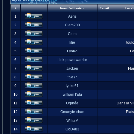
#
Nom d'utilisateur
E-mail
Local
1
Aéris
2
Clem200
3
Clom
4
lilie
toul
5
LyoKo
L
6
Link-powerwarrior
7
Jacken
Fla
8
*SeY*
9
lyoko61
10
william l'Elu
11
Orphée
Dans la Vi
12
Omanyte-chan
Etat
13
WilliaM
14
OoD483