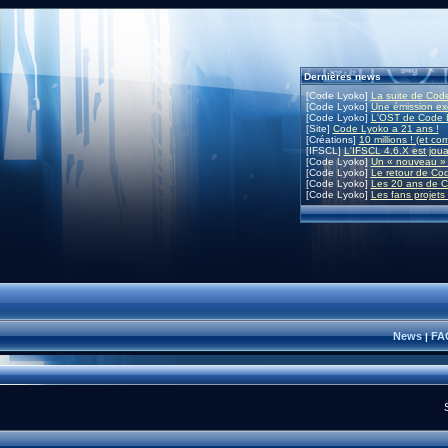
Dernières news
[Code Lyoko]
La suite de Code
[Code Lyoko]
Une émission exc
[Code Lyoko]
L'OST de Code L
[Site]
Code Lyoko a 21 ans !
[Créations]
10 millions ! (et co
[IFSCL]
L'IFSCL 4.6.X est joua
[Code Lyoko]
Un « nouveau » 
[Code Lyoko]
Le retour de Co
[Code Lyoko]
Les 20 ans de C
[Code Lyoko]
Les fans projets
News
FA
|