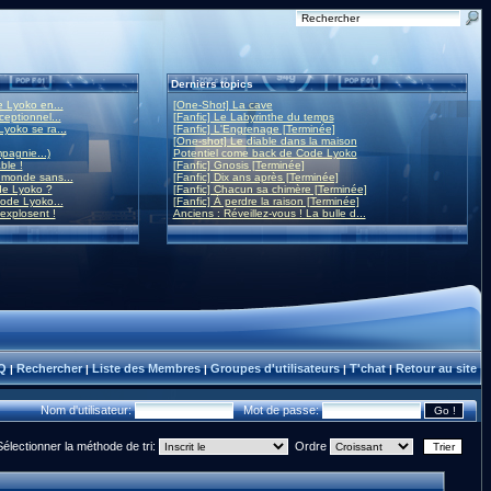
Derniers topics
 Lyoko en...
[One-Shot] La cave
eptionnel...
[Fanfic] Le Labyrinthe du temps
yoko se ra...
[Fanfic] L'Engrenage [Terminée]
[One-shot] Le diable dans la maison
mpagnie...)
Potentiel come back de Code Lyoko
ble !
[Fanfic] Gnosis [Terminée]
monde sans...
[Fanfic] Dix ans après [Terminée]
de Lyoko ?
[Fanfic] Chacun sa chimère [Terminée]
ode Lyoko...
[Fanfic] À perdre la raison [Terminée]
 explosent !
Anciens : Réveillez-vous ! La bulle d...
Q
Rechercher
Liste des Membres
Groupes d'utilisateurs
T'chat
Retour au site
|
|
|
|
|
Nom d'utilisateur:
Mot de passe:
Sélectionner la méthode de tri:
Ordre