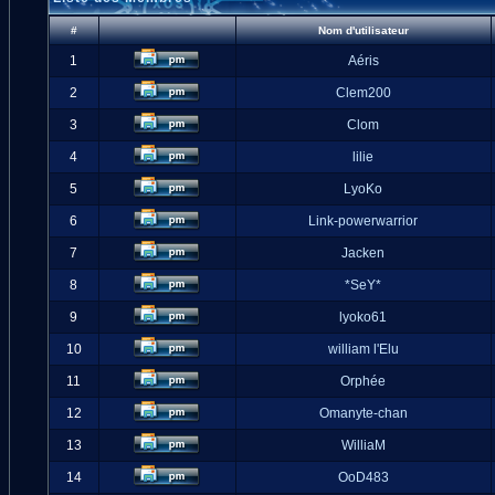
#
Nom d'utilisateur
1
Aéris
2
Clem200
3
Clom
4
lilie
5
LyoKo
6
Link-powerwarrior
7
Jacken
8
*SeY*
9
lyoko61
10
william l'Elu
11
Orphée
12
Omanyte-chan
13
WilliaM
14
OoD483