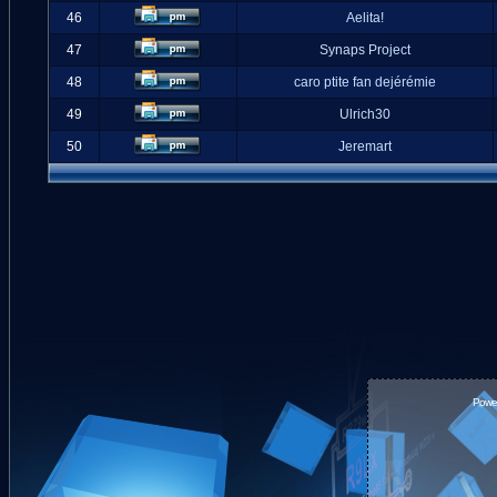
46
Aelita!
47
Synaps Project
48
caro ptite fan dejérémie
49
Ulrich30
50
Jeremart
Powe