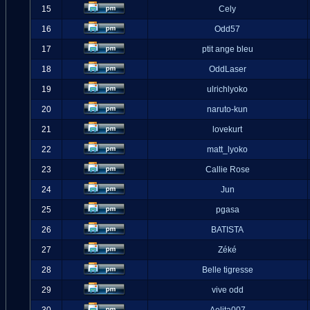
15
Cely
16
Odd57
17
ptit ange bleu
18
OddLaser
19
ulrichlyoko
20
naruto-kun
21
lovekurt
22
matt_lyoko
23
Callie Rose
24
Jun
25
pgasa
26
BATISTA
27
Zéké
28
Belle tigresse
29
vive odd