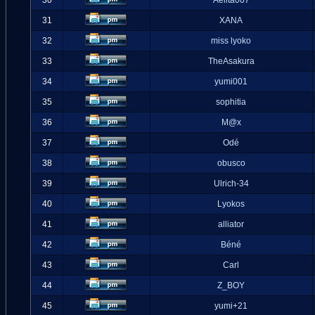
30
Aelita007
31
XANA
32
miss lyoko
33
TheAsakura
34
yumi001
35
sophitia
36
M@x
37
Odé
38
obusco
39
Ulrich-34
40
Lyokos
41
alliator
42
Béné
43
Carl
44
Z_BOY
45
yumi+21