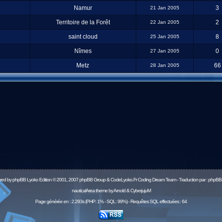
Namur
3
21 Jan 2005
Territoire de la Forêt
2
22 Jan 2005
saint cloud
8
25 Jan 2005
Nîmes
0
27 Jan 2005
Metz
66
28 Jan 2005
red by
phpBB
Lyoko Edition © 2001, 2007 phpBB Group & CodeLyoko.Fr Coding Dream Team - Traduction par :
phpBB-
nauticalArea theme by Arnold & CyberjujuM
Page générée en : 2.293s (PHP: 1% - SQL: 99%) - Requêtes SQL effectuées : 64