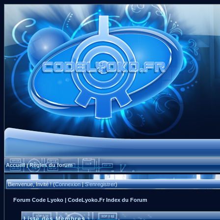
Accueil
Règles du forum
|
Bienvenue, Invité ! (
Connexion
|
S'enregistrer
)
Forum Code Lyoko | CodeLyoko.Fr Index du Forum
Liste des Membres