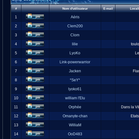
#
Nom d'utilisateur
E-mail
Local
1
Aéris
2
Clem200
3
Clom
4
lilie
toul
5
LyoKo
L
6
Link-powerwarrior
7
Jacken
Fla
8
*SeY*
9
lyoko61
10
william l'Elu
11
Orphée
Dans la Vi
12
Omanyte-chan
Etat
13
WilliaM
14
OoD483