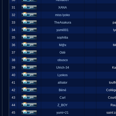
30
Aelita007
31
XANA
32
miss lyoko
33
TheAsakura
pa
34
yumi001
l
35
sophitia
36
M@x
M
37
Odé
38
obusco
39
Ulrich-34
Ka
40
Lyokos
41
alliator
touff
42
Béné
Collèg
43
Carl
Cour
44
Z_BOY
Ra
45
yumi+21
saint 