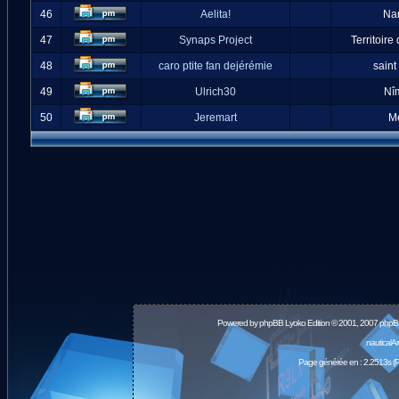
46
Aelita!
Na
47
Synaps Project
Territoire
48
caro ptite fan dejérémie
saint
49
Ulrich30
Nî
50
Jeremart
M
Powered by
phpBB
Lyoko Edition © 2001, 2007 phpB
nauticalA
Page générée en : 2.2513s (P