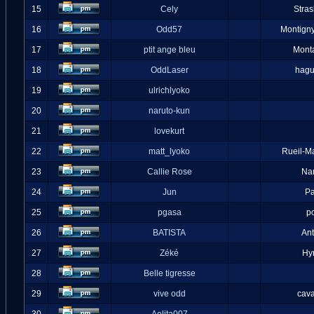
15
Cely
Stra
16
Odd57
Montigny
17
ptit ange bleu
Mont
18
OddLaser
hag
19
ulrichlyoko
20
naruto-kun
21
lovekurt
22
matt_lyoko
Rueil-M
23
Callie Rose
Na
24
Jun
Pa
25
pgasa
p
26
BATISTA
An
27
Zéké
Hy
28
Belle tigresse
29
vive odd
cava