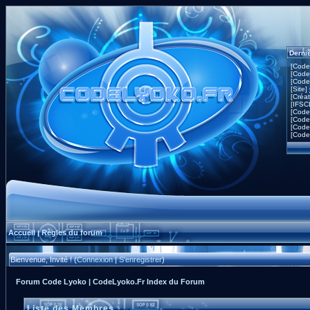
Derni
[Code
[Code
[Code
[Site]
[Créa
[IFSC
[Code
[Code
[Code
[Code
Accueil
Règles du forum
|
Bienvenue, Invité ! (
Connexion
|
S'enregistrer
)
Forum Code Lyoko | CodeLyoko.Fr Index du Forum
Liste des Membres