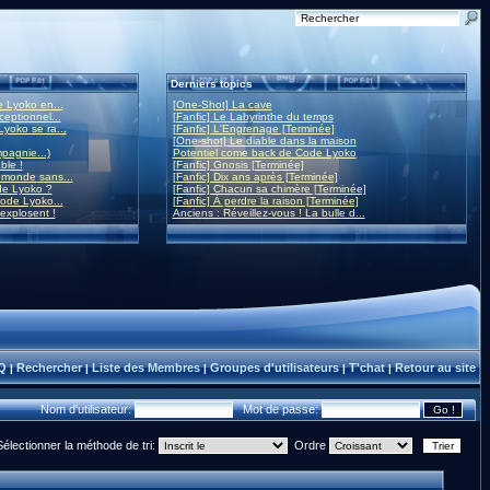
Derniers topics
 Lyoko en...
[One-Shot] La cave
eptionnel...
[Fanfic] Le Labyrinthe du temps
yoko se ra...
[Fanfic] L'Engrenage [Terminée]
[One-shot] Le diable dans la maison
mpagnie...)
Potentiel come back de Code Lyoko
ble !
[Fanfic] Gnosis [Terminée]
monde sans...
[Fanfic] Dix ans après [Terminée]
de Lyoko ?
[Fanfic] Chacun sa chimère [Terminée]
ode Lyoko...
[Fanfic] À perdre la raison [Terminée]
 explosent !
Anciens : Réveillez-vous ! La bulle d...
Q
Rechercher
Liste des Membres
Groupes d'utilisateurs
T'chat
Retour au site
|
|
|
|
|
Nom d'utilisateur:
Mot de passe:
Sélectionner la méthode de tri:
Ordre