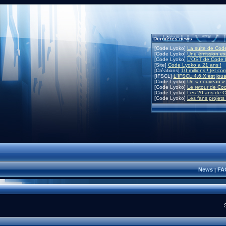
Dernières news
[Code Lyoko]
La suite de Code
[Code Lyoko]
Une émission exc
[Code Lyoko]
L'OST de Code L
[Site]
Code Lyoko a 21 ans !
[Créations]
10 millions ! (et co
[IFSCL]
L'IFSCL 4.6.X est joua
[Code Lyoko]
Un « nouveau » 
[Code Lyoko]
Le retour de Co
[Code Lyoko]
Les 20 ans de C
[Code Lyoko]
Les fans projets
News
FA
|