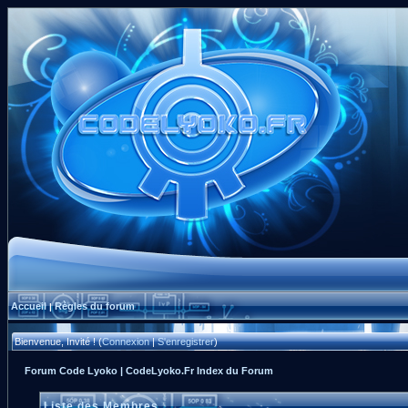
Accueil
Règles du forum
|
Bienvenue, Invité ! (
Connexion
|
S'enregistrer
)
Forum Code Lyoko | CodeLyoko.Fr Index du Forum
Liste des Membres