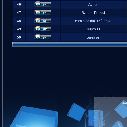
46
Aelita!
47
Synaps Project
48
caro ptite fan dejérémie
49
Ulrich30
50
Jeremart
Powe