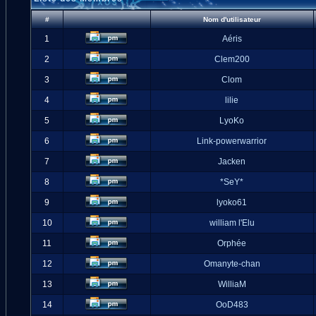
#
Nom d'utilisateur
1
Aéris
2
Clem200
3
Clom
4
lilie
5
LyoKo
6
Link-powerwarrior
7
Jacken
8
*SeY*
9
lyoko61
10
william l'Elu
11
Orphée
12
Omanyte-chan
13
WilliaM
14
OoD483