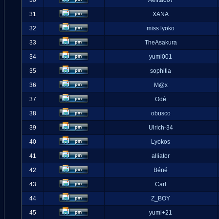
30
Aelita007
31
XANA
32
miss lyoko
33
TheAsakura
34
yumi001
35
sophitia
36
M@x
37
Odé
38
obusco
39
Ulrich-34
40
Lyokos
41
alliator
42
Béné
43
Carl
44
Z_BOY
45
yumi+21