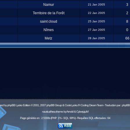
Namur
3
21 Jan 2005
Territoire de la Forêt
2
22 Jan 2005
saint cloud
8
25 Jan 2005
Nîmes
0
27 Jan 2005
Metz
66
28 Jan 2005
red by
phpBB
Lyoko Edition © 2001, 2007 phpBB Group & CodeLyoko.Fr Coding Dream Team - Traduction par :
phpBB-
nauticalArea theme by Arnold & CyberjujuM
Page générée en : 2.5308s (PHP: 1% - SQL: 99%) - Requêtes SQL effectuées : 64