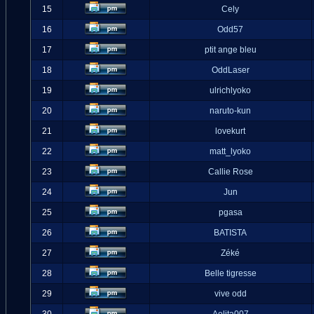
15
Cely
16
Odd57
17
ptit ange bleu
18
OddLaser
19
ulrichlyoko
20
naruto-kun
21
lovekurt
22
matt_lyoko
23
Callie Rose
24
Jun
25
pgasa
26
BATISTA
27
Zéké
28
Belle tigresse
29
vive odd