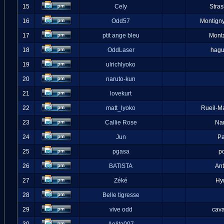
15
Cely
Stra
16
Odd57
Montigny
17
ptit ange bleu
Mont
18
OddLaser
hag
19
ulrichlyoko
20
naruto-kun
21
lovekurt
22
matt_lyoko
Rueil-M
23
Callie Rose
Na
24
Jun
Pa
25
pgasa
p
26
BATISTA
An
27
Zéké
Hy
28
Belle tigresse
29
vive odd
cava