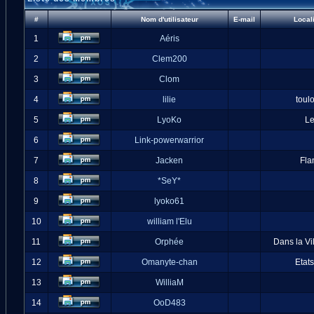
#
Nom d'utilisateur
E-mail
Local
1
Aéris
2
Clem200
3
Clom
4
lilie
toul
5
LyoKo
L
6
Link-powerwarrior
7
Jacken
Fla
8
*SeY*
9
lyoko61
10
william l'Elu
11
Orphée
Dans la Vi
12
Omanyte-chan
Etat
13
WilliaM
14
OoD483