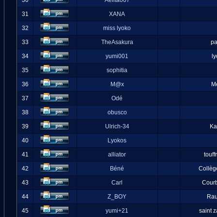
30
Aelita007
31
XANA
32
miss lyoko
33
TheAsakura
pa
34
yumi001
l
35
sophitia
36
M@x
M
37
Odé
38
obusco
39
Ulrich-34
Ka
40
Lyokos
41
alliator
touff
42
Béné
Collèg
43
Carl
Cour
44
Z_BOY
Ra
45
yumi+21
saint 