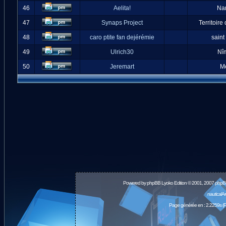
46
Aelita!
Na
47
Synaps Project
Territoire
48
caro ptite fan dejérémie
saint
49
Ulrich30
Nî
50
Jeremart
M
Powered by
phpBB
Lyoko Edition © 2001, 2007 phpB
nauticalA
Page générée en : 2.2259s (P