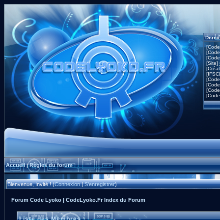
Derni
[Code
[Code
[Code
[Site]
[Créa
[IFSC
[Code
[Code
[Code
[Code
Accueil
Règles du forum
|
Bienvenue, Invité ! (
Connexion
|
S'enregistrer
)
Forum Code Lyoko | CodeLyoko.Fr Index du Forum
Liste des Membres