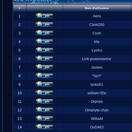
#
Nom d'utilisateur
1
Aéris
2
Clem200
3
Clom
4
lilie
5
LyoKo
6
Link-powerwarrior
7
Jacken
8
*SeY*
9
lyoko61
10
william l'Elu
11
Orphée
12
Omanyte-chan
13
WilliaM
14
OoD483