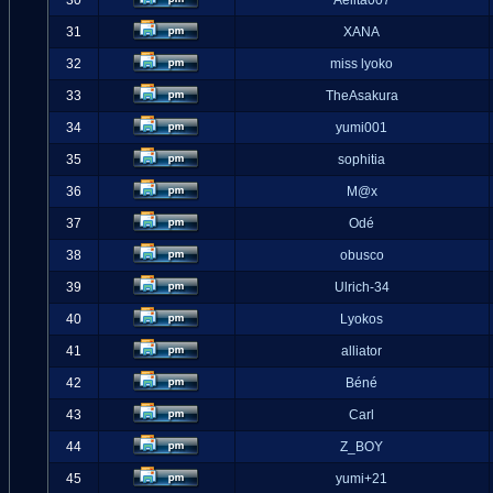
30
Aelita007
31
XANA
32
miss lyoko
33
TheAsakura
34
yumi001
35
sophitia
36
M@x
37
Odé
38
obusco
39
Ulrich-34
40
Lyokos
41
alliator
42
Béné
43
Carl
44
Z_BOY
45
yumi+21