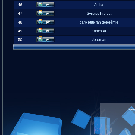
46
Aelita!
47
Synaps Project
48
caro ptite fan dejérémie
49
Ulrich30
50
Jeremart
Powe