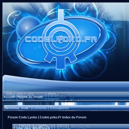
Accueil
Règles du forum
|
Bienvenue, Invité ! (
Connexion
|
S'enregistrer
)
Forum Code Lyoko | CodeLyoko.Fr Index du Forum
Liste des Membres