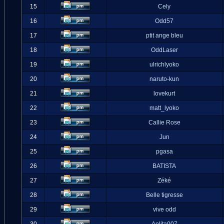
15
Cely
16
Odd57
17
ptit ange bleu
18
OddLaser
19
ulrichlyoko
20
naruto-kun
21
lovekurt
22
matt_lyoko
23
Callie Rose
24
Jun
25
pgasa
26
BATISTA
27
Zéké
28
Belle tigresse
29
vive odd