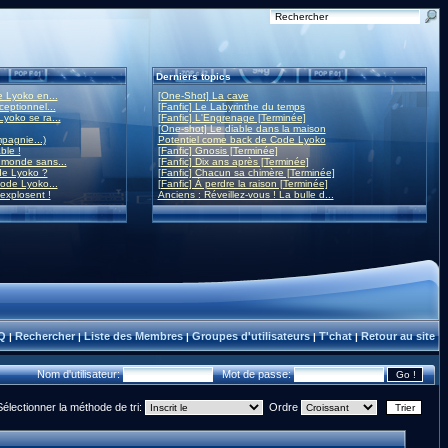
Derniers topics
 Lyoko en...
[One-Shot] La cave
eptionnel...
[Fanfic] Le Labyrinthe du temps
yoko se ra...
[Fanfic] L'Engrenage [Terminée]
[One-shot] Le diable dans la maison
mpagnie...)
Potentiel come back de Code Lyoko
ble !
[Fanfic] Gnosis [Terminée]
monde sans...
[Fanfic] Dix ans après [Terminée]
de Lyoko ?
[Fanfic] Chacun sa chimère [Terminée]
ode Lyoko...
[Fanfic] À perdre la raison [Terminée]
 explosent !
Anciens : Réveillez-vous ! La bulle d...
Q
Rechercher
Liste des Membres
Groupes d'utilisateurs
T'chat
Retour au site
|
|
|
|
|
Nom d'utilisateur:
Mot de passe:
Sélectionner la méthode de tri:
Ordre