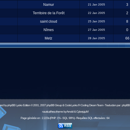
Namur
3
21 Jan 2005
Territoire de la Forêt
2
22 Jan 2005
saint cloud
8
25 Jan 2005
Nîmes
0
27 Jan 2005
Metz
66
28 Jan 2005
red by
phpBB
Lyoko Edition © 2001, 2007 phpBB Group & CodeLyoko.Fr Coding Dream Team - Traduction par :
phpBB-
nauticalArea theme by Arnold & CyberjujuM
Page générée en : 2.223s (PHP: 1% - SQL: 99%) - Requêtes SQL effectuées : 64