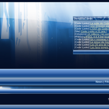
Dernières news
[Code Lyoko]
La suite de Code
[Code Lyoko]
Une émission exc
[Code Lyoko]
L'OST de Code L
[Site]
Code Lyoko a 21 ans !
[Créations]
10 millions ! (et co
[IFSCL]
L'IFSCL 4.6.X est joua
[Code Lyoko]
Un « nouveau » 
[Code Lyoko]
Le retour de Co
[Code Lyoko]
Les 20 ans de C
[Code Lyoko]
Les fans projets
News
FA
|