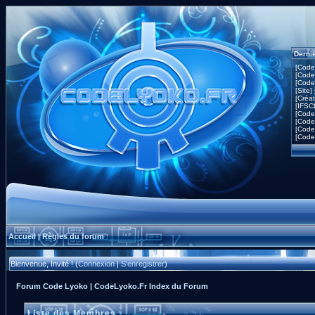
Derni
[Code
[Code
[Code
[Site]
[Créa
[IFSC
[Code
[Code
[Code
[Code
Accueil
Règles du forum
|
Bienvenue, Invité ! (
Connexion
|
S'enregistrer
)
Forum Code Lyoko | CodeLyoko.Fr Index du Forum
Liste des Membres