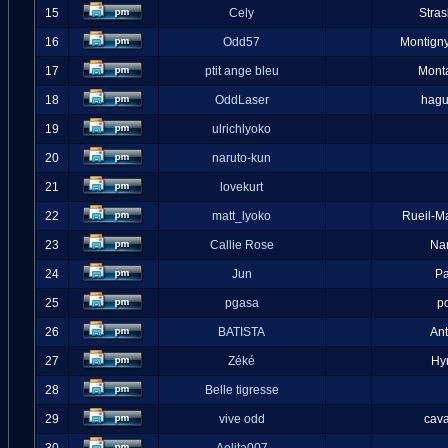
15
Cely
Stra
16
Odd57
Montigny
17
ptit ange bleu
Mont
18
OddLaser
hag
19
ulrichlyoko
20
naruto-kun
21
lovekurt
22
matt_lyoko
Rueil-M
23
Callie Rose
Na
24
Jun
Pa
25
pgasa
p
26
BATISTA
An
27
Zéké
Hy
28
Belle tigresse
29
vive odd
cava