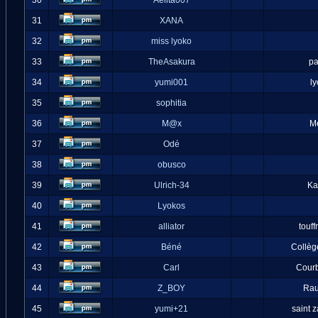
30
Aelita007
31
XANA
32
miss lyoko
33
TheAsakura
pa
34
yumi001
l
35
sophitia
36
M@x
M
37
Odé
38
obusco
39
Ulrich-34
Ka
40
Lyokos
41
alliator
touff
42
Béné
Collèg
43
Carl
Cour
44
Z_BOY
Ra
45
yumi+21
saint 