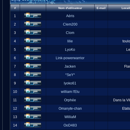
#
Nom d'utilisateur
E-mail
Local
1
Aéris
2
Clem200
3
Clom
4
lilie
toul
5
LyoKo
L
6
Link-powerwarrior
7
Jacken
Fla
8
*SeY*
9
lyoko61
10
william l'Elu
11
Orphée
Dans la Vi
12
Omanyte-chan
Etat
13
WilliaM
14
OoD483