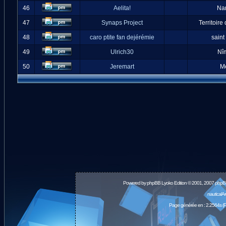
46
Aelita!
Na
47
Synaps Project
Territoire
48
caro ptite fan dejérémie
saint
49
Ulrich30
Nî
50
Jeremart
M
Powered by
phpBB
Lyoko Edition © 2001, 2007 phpB
nauticalA
Page générée en : 2.2564s (P