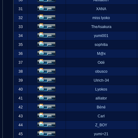
30
Aelita007
31
XANA
32
miss lyoko
33
TheAsakura
34
yumi001
35
sophitia
36
M@x
37
Odé
38
obusco
39
Ulrich-34
40
Lyokos
41
alliator
42
Béné
43
Carl
44
Z_BOY
45
yumi+21