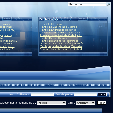
Derniers topics
 Lyoko en...
[One-Shot] La cave
eptionnel...
[Fanfic] Le Labyrinthe du temps
yoko se ra...
[Fanfic] L'Engrenage [Terminée]
[One-shot] Le diable dans la maison
mpagnie...)
Potentiel come back de Code Lyoko
ble !
[Fanfic] Gnosis [Terminée]
monde sans...
[Fanfic] Dix ans après [Terminée]
de Lyoko ?
[Fanfic] Chacun sa chimère [Terminée]
ode Lyoko...
[Fanfic] À perdre la raison [Terminée]
 explosent !
Anciens : Réveillez-vous ! La bulle d...
Q
Rechercher
Liste des Membres
Groupes d'utilisateurs
T'chat
Retour au site
|
|
|
|
|
Nom d'utilisateur:
Mot de passe:
Sélectionner la méthode de tri:
Ordre