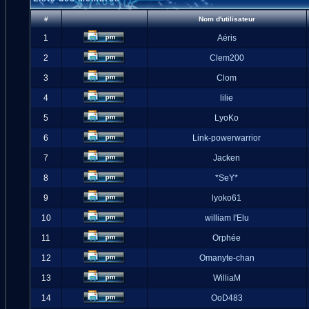
#
Nom d'utilisateur
1
Aéris
2
Clem200
3
Clom
4
lilie
5
LyoKo
6
Link-powerwarrior
7
Jacken
8
*SeY*
9
lyoko61
10
william l'Elu
11
Orphée
12
Omanyte-chan
13
WilliaM
14
OoD483