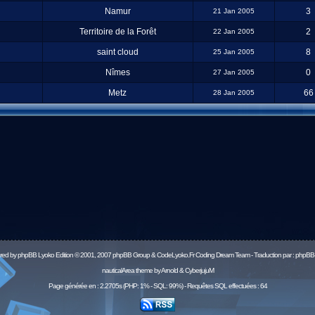
Namur
3
21 Jan 2005
Territoire de la Forêt
2
22 Jan 2005
saint cloud
8
25 Jan 2005
Nîmes
0
27 Jan 2005
Metz
66
28 Jan 2005
red by
phpBB
Lyoko Edition © 2001, 2007 phpBB Group & CodeLyoko.Fr Coding Dream Team - Traduction par :
phpBB-
nauticalArea theme by Arnold & CyberjujuM
Page générée en : 2.2705s (PHP: 1% - SQL: 99%) - Requêtes SQL effectuées : 64