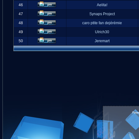
46
Aelita!
47
Synaps Project
48
caro ptite fan dejérémie
49
Ulrich30
50
Jeremart
Powe