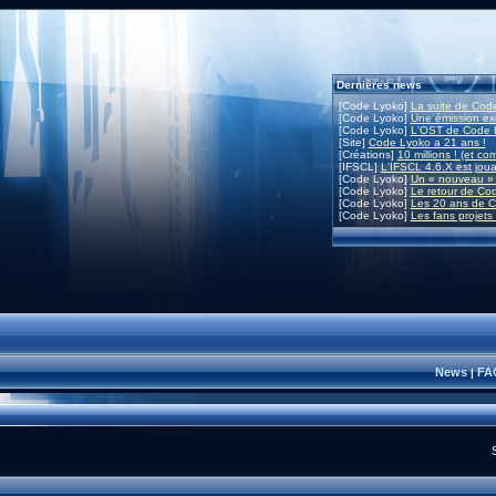
Dernières news
[Code Lyoko]
La suite de Code
[Code Lyoko]
Une émission exc
[Code Lyoko]
L'OST de Code L
[Site]
Code Lyoko a 21 ans !
[Créations]
10 millions ! (et co
[IFSCL]
L'IFSCL 4.6.X est joua
[Code Lyoko]
Un « nouveau » 
[Code Lyoko]
Le retour de Co
[Code Lyoko]
Les 20 ans de C
[Code Lyoko]
Les fans projets
News
FA
|