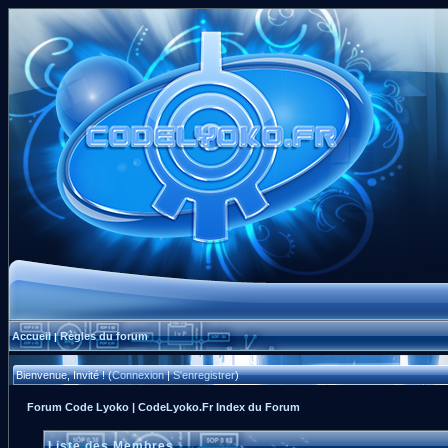
Accueil
Règles du forum
|
Bienvenue, Invité ! (
Connexion
|
S'enregistrer
)
Forum Code Lyoko | CodeLyoko.Fr Index du Forum
Liste des Membres