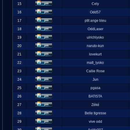
15
Cely
16
Odd57
17
ptit ange bleu
18
OddLaser
19
ulrichlyoko
20
naruto-kun
21
lovekurt
22
matt_lyoko
23
Callie Rose
24
Jun
25
pgasa
26
BATISTA
27
Zéké
28
Belle tigresse
29
vive odd