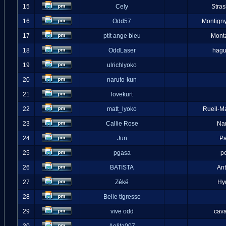
15
Cely
Stra
16
Odd57
Montigny
17
ptit ange bleu
Mont
18
OddLaser
hag
19
ulrichlyoko
20
naruto-kun
21
lovekurt
22
matt_lyoko
Rueil-M
23
Callie Rose
Na
24
Jun
Pa
25
pgasa
p
26
BATISTA
An
27
Zéké
Hy
28
Belle tigresse
29
vive odd
cava