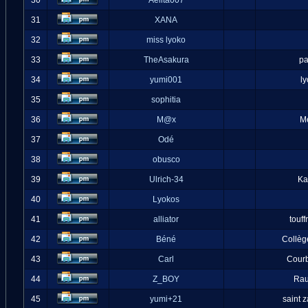
30
Aelita007
31
XANA
32
miss lyoko
33
TheAsakura
pa
34
yumi001
l
35
sophitia
36
M@x
M
37
Odé
38
obusco
39
Ulrich-34
Ka
40
Lyokos
41
alliator
touff
42
Béné
Collèg
43
Carl
Cour
44
Z_BOY
Ra
45
yumi+21
saint 