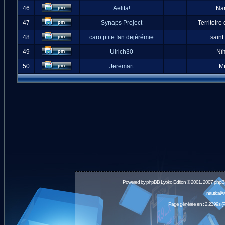
46
Aelita!
Na
47
Synaps Project
Territoire
48
caro ptite fan dejérémie
saint
49
Ulrich30
Nî
50
Jeremart
M
Powered by
phpBB
Lyoko Edition © 2001, 2007 phpB
nauticalA
Page générée en : 2.2399s (P