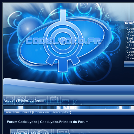
Derni
[Code
[Code
[Code
[Site]
[Créa
[IFSC
[Code
[Code
[Code
[Code
Accueil
Règles du forum
|
Bienvenue, Invité ! (
Connexion
|
S'enregistrer
)
Forum Code Lyoko | CodeLyoko.Fr Index du Forum
Liste des Membres