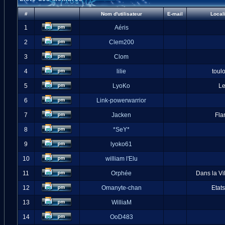
#
Nom d'utilisateur
E-mail
Local
1
Aéris
2
Clem200
3
Clom
4
lilie
toul
5
LyoKo
L
6
Link-powerwarrior
7
Jacken
Fla
8
*SeY*
9
lyoko61
10
william l'Elu
11
Orphée
Dans la Vi
12
Omanyte-chan
Etat
13
WilliaM
14
OoD483