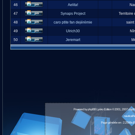
46
Aelita!
Na
47
Synaps Project
Territoire
48
caro ptite fan dejérémie
saint
49
Ulrich30
Nî
50
Jeremart
M
Powered by
phpBB
Lyoko Edition © 2001, 2007 phpB
nauticalA
Page générée en : 2.2599s (P