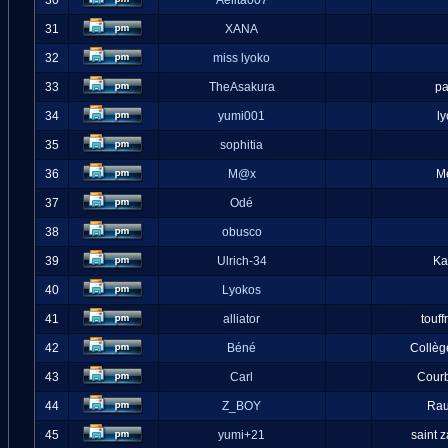
30
Aelita007
31
XANA
32
miss lyoko
33
TheAsakura
pa
34
yumi001
l
35
sophitia
36
M@x
M
37
Odé
38
obusco
39
Ulrich-34
Ka
40
Lyokos
41
alliator
touff
42
Béné
Collèg
43
Carl
Cour
44
Z_BOY
Ra
45
yumi+21
saint 