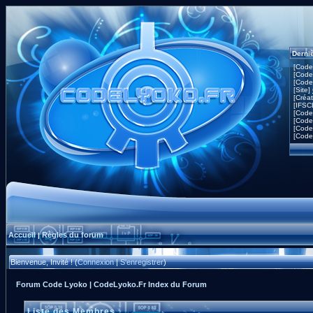
Derni
[Code
[Code
[Code
[Site]
[Créa
[IFSC
[Code
[Code
[Code
[Code
Accueil
Règles du forum
|
Bienvenue, Invité ! (
Connexion
|
S'enregistrer
)
Forum Code Lyoko | CodeLyoko.Fr Index du Forum
Liste des Membres