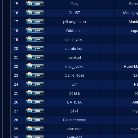
15
Cely
Stra
16
Odd57
Montigny
17
ptit ange bleu
Mont
18
OddLaser
hag
19
ulrichlyoko
20
naruto-kun
21
lovekurt
22
matt_lyoko
Rueil-M
23
Callie Rose
Na
24
Jun
Pa
25
pgasa
p
26
BATISTA
An
27
Zéké
Hy
28
Belle tigresse
29
vive odd
cava