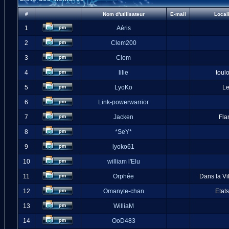
#
Nom d'utilisateur
E-mail
Local
1
Aéris
2
Clem200
3
Clom
4
lilie
toul
5
LyoKo
L
6
Link-powerwarrior
7
Jacken
Fla
8
*SeY*
9
lyoko61
10
william l'Elu
11
Orphée
Dans la Vi
12
Omanyte-chan
Etat
13
WilliaM
14
OoD483