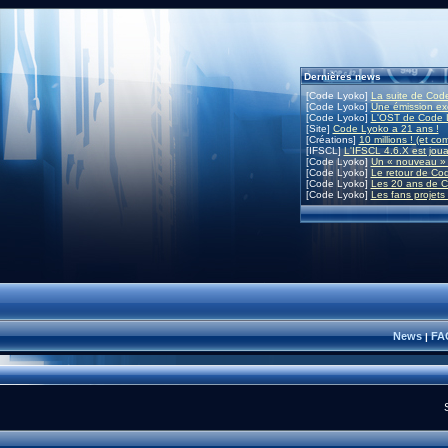
Dernières news
[Code Lyoko]
La suite de Code
[Code Lyoko]
Une émission exc
[Code Lyoko]
L'OST de Code L
[Site]
Code Lyoko a 21 ans !
[Créations]
10 millions ! (et co
[IFSCL]
L'IFSCL 4.6.X est joua
[Code Lyoko]
Un « nouveau » 
[Code Lyoko]
Le retour de Co
[Code Lyoko]
Les 20 ans de C
[Code Lyoko]
Les fans projets
News
FA
|