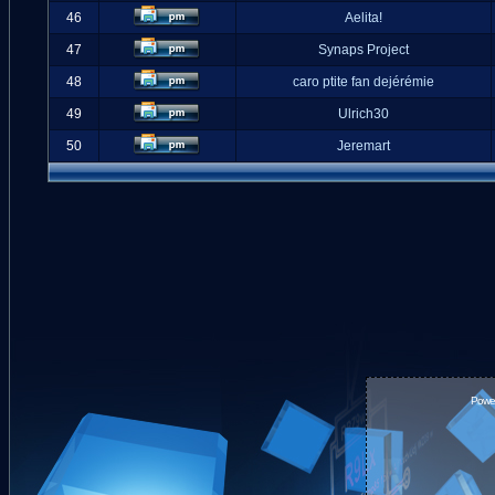
46
Aelita!
47
Synaps Project
48
caro ptite fan dejérémie
49
Ulrich30
50
Jeremart
Powe