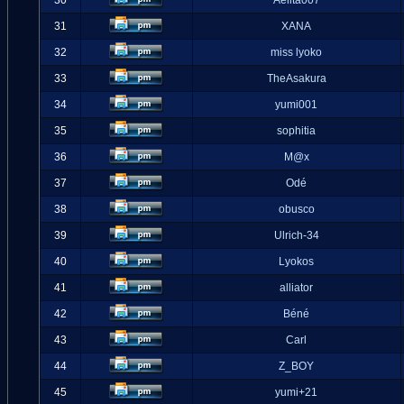
30
Aelita007
31
XANA
32
miss lyoko
33
TheAsakura
34
yumi001
35
sophitia
36
M@x
37
Odé
38
obusco
39
Ulrich-34
40
Lyokos
41
alliator
42
Béné
43
Carl
44
Z_BOY
45
yumi+21