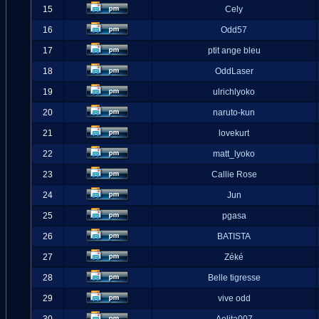
15
Cely
16
Odd57
17
ptit ange bleu
18
OddLaser
19
ulrichlyoko
20
naruto-kun
21
lovekurt
22
matt_lyoko
23
Callie Rose
24
Jun
25
pgasa
26
BATISTA
27
Zéké
28
Belle tigresse
29
vive odd