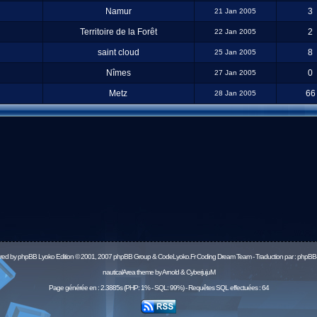
Namur
3
21 Jan 2005
Territoire de la Forêt
2
22 Jan 2005
saint cloud
8
25 Jan 2005
Nîmes
0
27 Jan 2005
Metz
66
28 Jan 2005
red by
phpBB
Lyoko Edition © 2001, 2007 phpBB Group & CodeLyoko.Fr Coding Dream Team - Traduction par :
phpBB-
nauticalArea theme by Arnold & CyberjujuM
Page générée en : 2.3885s (PHP: 1% - SQL: 99%) - Requêtes SQL effectuées : 64