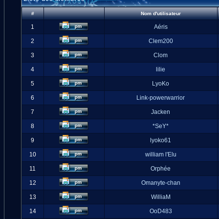
#
Nom d'utilisateur
1
Aéris
2
Clem200
3
Clom
4
lilie
5
LyoKo
6
Link-powerwarrior
7
Jacken
8
*SeY*
9
lyoko61
10
william l'Elu
11
Orphée
12
Omanyte-chan
13
WilliaM
14
OoD483