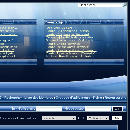
Derniers topics
 Lyoko en...
[One-Shot] La cave
eptionnel...
[Fanfic] Le Labyrinthe du temps
yoko se ra...
[Fanfic] L'Engrenage [Terminée]
[One-shot] Le diable dans la maison
mpagnie...)
Potentiel come back de Code Lyoko
ble !
[Fanfic] Gnosis [Terminée]
monde sans...
[Fanfic] Dix ans après [Terminée]
de Lyoko ?
[Fanfic] Chacun sa chimère [Terminée]
ode Lyoko...
[Fanfic] À perdre la raison [Terminée]
 explosent !
Anciens : Réveillez-vous ! La bulle d...
Q
Rechercher
Liste des Membres
Groupes d'utilisateurs
T'chat
Retour au site
|
|
|
|
|
Nom d'utilisateur:
Mot de passe:
Sélectionner la méthode de tri:
Ordre