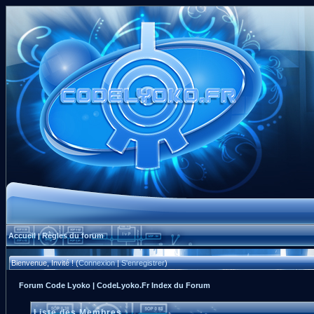
Accueil
Règles du forum
|
Bienvenue, Invité ! (
Connexion
|
S'enregistrer
)
Forum Code Lyoko | CodeLyoko.Fr Index du Forum
Liste des Membres