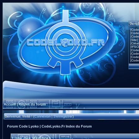
Derni
[Code
[Code
[Code
[Site]
[Créa
[IFSC
[Code
[Code
[Code
[Code
Accueil
Règles du forum
|
Bienvenue, Invité ! (
Connexion
|
S'enregistrer
)
Forum Code Lyoko | CodeLyoko.Fr Index du Forum
Liste des Membres