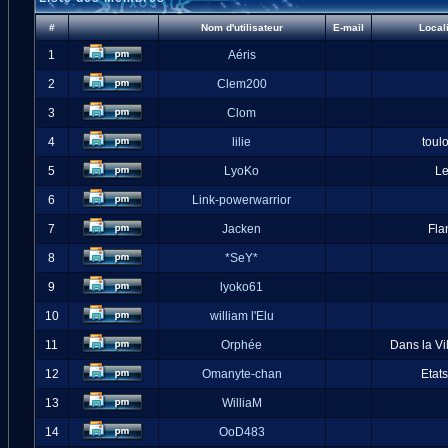
#
Nom d'utilisateur
E-mail
Local
1
Aéris
2
Clem200
3
Clom
4
lilie
toul
5
LyoKo
L
6
Link-powerwarrior
7
Jacken
Fla
8
*SeY*
9
lyoko61
10
william l'Elu
11
Orphée
Dans la Vi
12
Omanyte-chan
Etat
13
WilliaM
14
OoD483