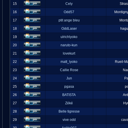
15
Cely
Stra
16
Odd57
Montigny
17
ptit ange bleu
Mont
18
OddLaser
hag
19
ulrichlyoko
20
naruto-kun
21
lovekurt
22
matt_lyoko
Rueil-M
23
Callie Rose
Na
24
Jun
Pa
25
pgasa
p
26
BATISTA
An
27
Zéké
Hy
28
Belle tigresse
29
vive odd
cava