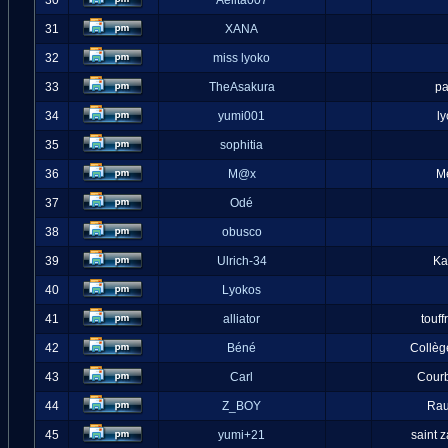
30
Aelita007
31
XANA
32
miss lyoko
33
TheAsakura
pa
34
yumi001
l
35
sophitia
36
M@x
M
37
Odé
38
obusco
39
Ulrich-34
Ka
40
Lyokos
41
alliator
touff
42
Béné
Collèg
43
Carl
Cour
44
Z_BOY
Ra
45
yumi+21
saint 