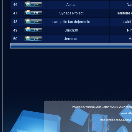
46
Aelita!
Na
47
Synaps Project
Territoire
48
caro ptite fan dejérémie
saint
49
Ulrich30
Nî
50
Jeremart
M
Powered by
phpBB
Lyoko Edition © 2001, 2007 phpB
nauticalA
Page générée en : 2.3256s (P