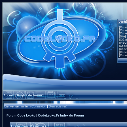
Derni
[Code
[Code
[Code
[Site]
[Créa
[IFSC
[Code
[Code
[Code
[Code
Accueil
Règles du forum
|
Bienvenue, Invité ! (
Connexion
|
S'enregistrer
)
Forum Code Lyoko | CodeLyoko.Fr Index du Forum
Liste des Membres