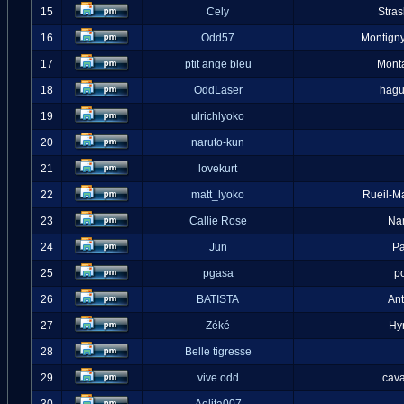
15
Cely
Stra
16
Odd57
Montigny
17
ptit ange bleu
Mont
18
OddLaser
hag
19
ulrichlyoko
20
naruto-kun
21
lovekurt
22
matt_lyoko
Rueil-M
23
Callie Rose
Na
24
Jun
Pa
25
pgasa
p
26
BATISTA
An
27
Zéké
Hy
28
Belle tigresse
29
vive odd
cava