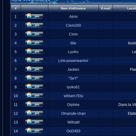
#
Nom d'utilisateur
E-mail
Local
1
Aéris
2
Clem200
3
Clom
4
lilie
toul
5
LyoKo
L
6
Link-powerwarrior
7
Jacken
Fla
8
*SeY*
9
lyoko61
10
william l'Elu
11
Orphée
Dans la Vi
12
Omanyte-chan
Etat
13
WilliaM
14
OoD483