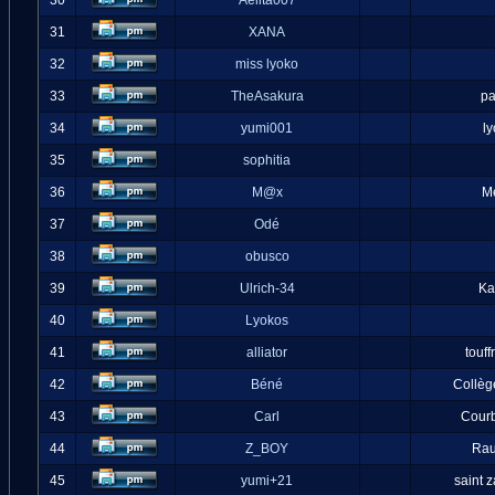
30
Aelita007
31
XANA
32
miss lyoko
33
TheAsakura
pa
34
yumi001
l
35
sophitia
36
M@x
M
37
Odé
38
obusco
39
Ulrich-34
Ka
40
Lyokos
41
alliator
touff
42
Béné
Collèg
43
Carl
Cour
44
Z_BOY
Ra
45
yumi+21
saint 