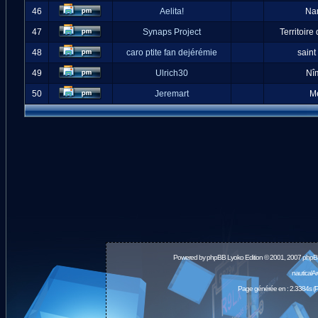
46
Aelita!
Na
47
Synaps Project
Territoire
48
caro ptite fan dejérémie
saint
49
Ulrich30
Nî
50
Jeremart
M
Powered by
phpBB
Lyoko Edition © 2001, 2007 phpB
nauticalA
Page générée en : 2.3384s (P