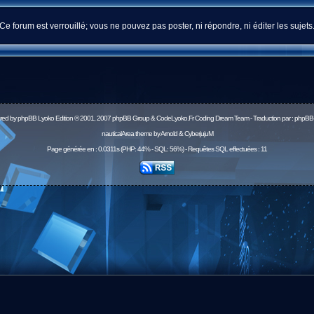
Ce forum est verrouillé; vous ne pouvez pas poster, ni répondre, ni éditer les sujets
red by
phpBB
Lyoko Edition © 2001, 2007 phpBB Group & CodeLyoko.Fr Coding Dream Team - Traduction par :
phpBB-
nauticalArea theme by Arnold & CyberjujuM
Page générée en : 0.0311s (PHP: 44% - SQL: 56%) - Requêtes SQL effectuées : 11