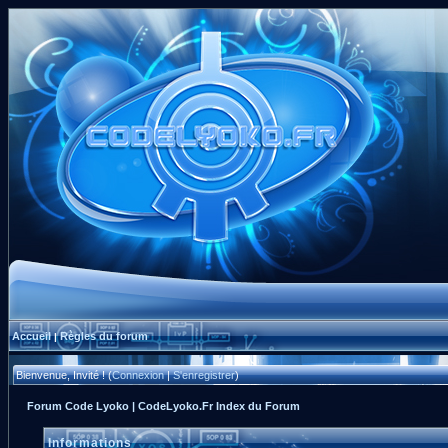
Accueil
Règles du forum
|
Bienvenue, Invité ! (
Connexion
|
S'enregistrer
)
Forum Code Lyoko | CodeLyoko.Fr Index du Forum
Informations