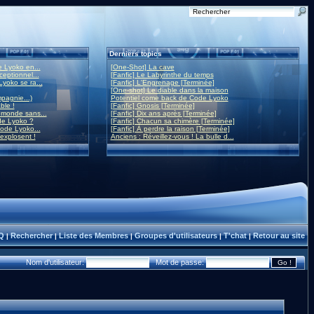
Derniers topics
 Lyoko en...
[One-Shot] La cave
eptionnel...
[Fanfic] Le Labyrinthe du temps
yoko se ra...
[Fanfic] L'Engrenage [Terminée]
[One-shot] Le diable dans la maison
mpagnie...)
Potentiel come back de Code Lyoko
ble !
[Fanfic] Gnosis [Terminée]
monde sans...
[Fanfic] Dix ans après [Terminée]
de Lyoko ?
[Fanfic] Chacun sa chimère [Terminée]
ode Lyoko...
[Fanfic] À perdre la raison [Terminée]
 explosent !
Anciens : Réveillez-vous ! La bulle d...
Q
Rechercher
Liste des Membres
Groupes d'utilisateurs
T'chat
Retour au site
|
|
|
|
|
Nom d'utilisateur:
Mot de passe: