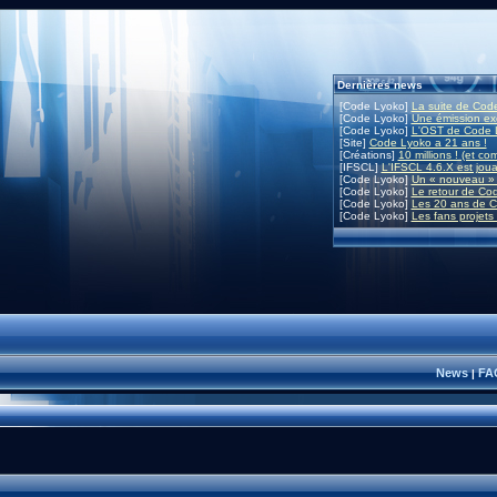
Dernières news
[Code Lyoko]
La suite de Code
[Code Lyoko]
Une émission exc
[Code Lyoko]
L'OST de Code L
[Site]
Code Lyoko a 21 ans !
[Créations]
10 millions ! (et co
[IFSCL]
L'IFSCL 4.6.X est joua
[Code Lyoko]
Un « nouveau » 
[Code Lyoko]
Le retour de Co
[Code Lyoko]
Les 20 ans de C
[Code Lyoko]
Les fans projets
News
FA
|