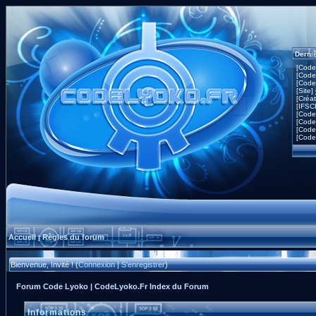
Derni
[Code
[Code
[Code
[Site]
[Créa
[IFSC
[Code
[Code
[Code
[Code
Accueil
Règles du forum
|
Bienvenue, Invité ! (
Connexion
|
S'enregistrer
)
Forum Code Lyoko | CodeLyoko.Fr Index du Forum
Informations