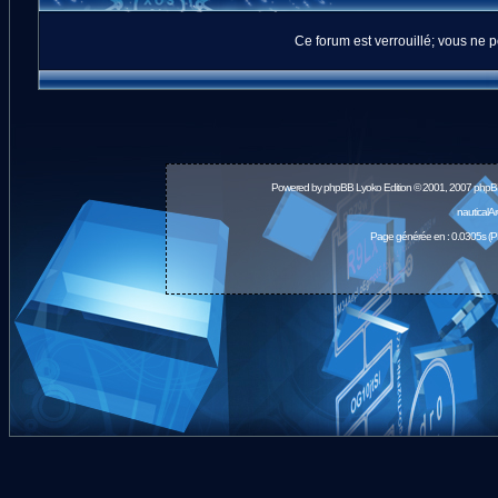
Ce forum est verrouillé; vous ne p
Powered by
phpBB
Lyoko Edition © 2001, 2007 phpB
nauticalA
Page générée en : 0.0305s (P