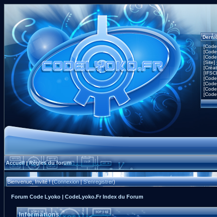
Derni
[Code
[Code
[Code
[Site]
[Créa
[IFSC
[Code
[Code
[Code
[Code
Accueil
Règles du forum
|
Bienvenue, Invité ! (
Connexion
|
S'enregistrer
)
Forum Code Lyoko | CodeLyoko.Fr Index du Forum
Informations