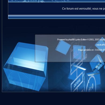
Ce forum est verrouillé; vous ne p
Powered by
phpBB
Lyoko Edition © 2001, 2007 phpB
nauticalA
Page générée en : 0.0318s (P