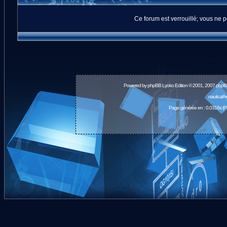
Ce forum est verrouillé; vous ne p
Powered by
phpBB
Lyoko Edition © 2001, 2007 phpB
nauticalA
Page générée en : 0.0316s (P