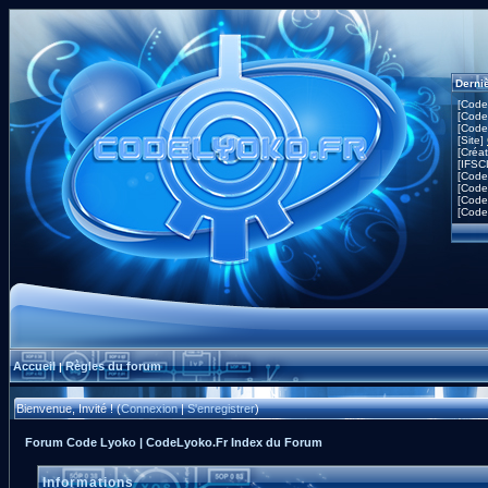
Derni
[Code
[Code
[Code
[Site]
[Créa
[IFSC
[Code
[Code
[Code
[Code
Accueil
Règles du forum
|
Bienvenue, Invité ! (
Connexion
|
S'enregistrer
)
Forum Code Lyoko | CodeLyoko.Fr Index du Forum
Informations