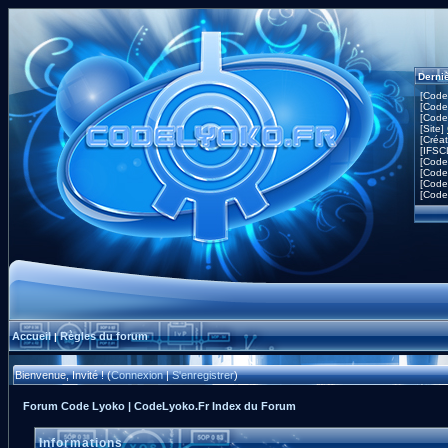
Derni
[Code
[Code
[Code
[Site]
[Créa
[IFSC
[Code
[Code
[Code
[Code
Accueil
Règles du forum
|
Bienvenue, Invité ! (
Connexion
|
S'enregistrer
)
Forum Code Lyoko | CodeLyoko.Fr Index du Forum
Informations