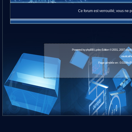
Ce forum est verrouillé; vous ne p
Powered by
phpBB
Lyoko Edition © 2001, 2007 phpB
nauticalA
Page générée en : 0.0338s (P