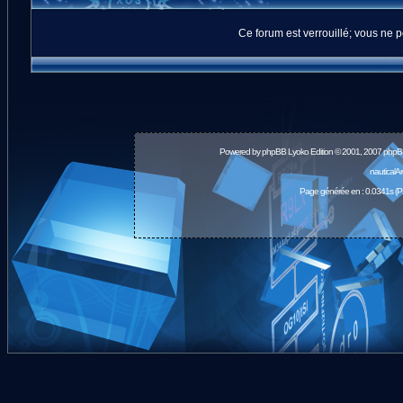
Ce forum est verrouillé; vous ne p
Powered by
phpBB
Lyoko Edition © 2001, 2007 phpB
nauticalA
Page générée en : 0.0341s (P