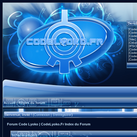
Derni
[Code
[Code
[Code
[Site]
[Créa
[IFSC
[Code
[Code
[Code
[Code
Accueil
Règles du forum
|
Bienvenue, Invité ! (
Connexion
|
S'enregistrer
)
Forum Code Lyoko | CodeLyoko.Fr Index du Forum
Informations