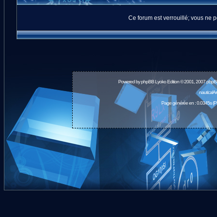
Ce forum est verrouillé; vous ne p
Powered by
phpBB
Lyoko Edition © 2001, 2007 phpB
nauticalA
Page générée en : 0.0345s (P