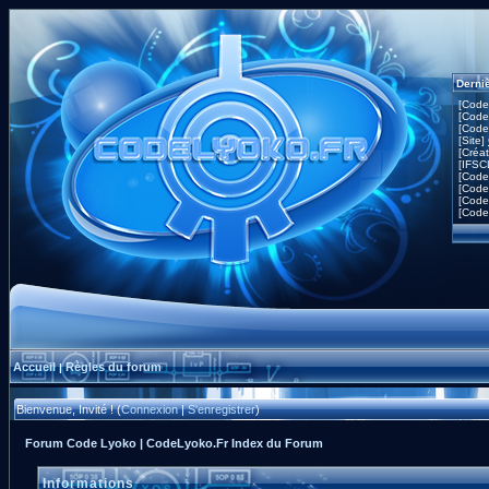
Derni
[Code
[Code
[Code
[Site]
[Créa
[IFSC
[Code
[Code
[Code
[Code
Accueil
Règles du forum
|
Bienvenue, Invité ! (
Connexion
|
S'enregistrer
)
Forum Code Lyoko | CodeLyoko.Fr Index du Forum
Informations