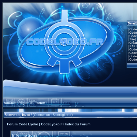
Derni
[Code
[Code
[Code
[Site]
[Créa
[IFSC
[Code
[Code
[Code
[Code
Accueil
Règles du forum
|
Bienvenue, Invité ! (
Connexion
|
S'enregistrer
)
Forum Code Lyoko | CodeLyoko.Fr Index du Forum
Informations