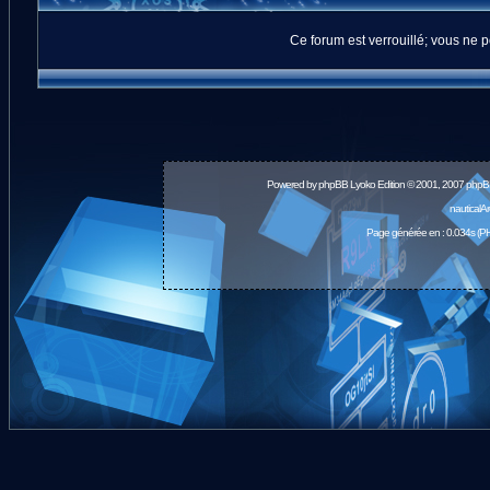
Ce forum est verrouillé; vous ne p
Powered by
phpBB
Lyoko Edition © 2001, 2007 phpB
nauticalA
Page générée en : 0.034s (PH