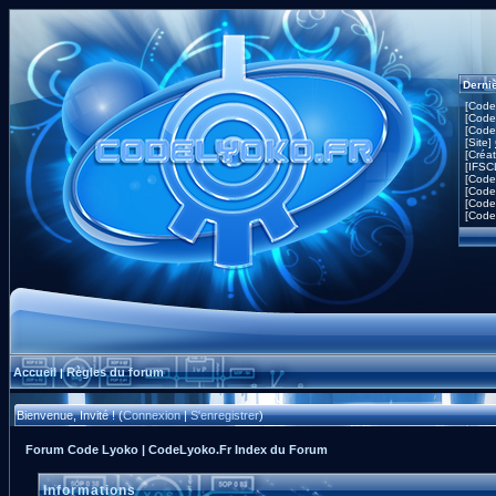
Derni
[Code
[Code
[Code
[Site]
[Créa
[IFSC
[Code
[Code
[Code
[Code
Accueil
Règles du forum
|
Bienvenue, Invité ! (
Connexion
|
S'enregistrer
)
Forum Code Lyoko | CodeLyoko.Fr Index du Forum
Informations