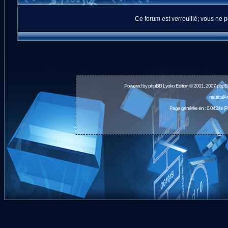
Ce forum est verrouillé; vous ne p
Powered by
phpBB
Lyoko Edition © 2001, 2007 phpB
nauticalA
Page générée en : 0.0424s (P