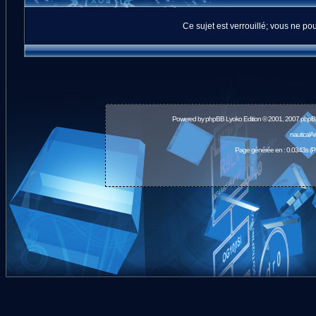
Ce sujet est verrouillé; vous ne p
Powered by
phpBB
Lyoko Edition © 2001, 2007 phpB
nauticalA
Page générée en : 0.0343s (P