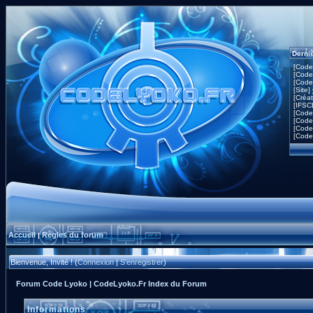
Derni
[Code
[Code
[Code
[Site]
[Créa
[IFSC
[Code
[Code
[Code
[Code
Accueil
Règles du forum
|
Bienvenue, Invité ! (
Connexion
|
S'enregistrer
)
Forum Code Lyoko | CodeLyoko.Fr Index du Forum
Informations