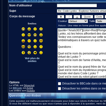
Nom d'utilisateur
Sujet
Corps du message
Couleur:
Taille:
Smilies
Voir plus de
smilies
Options
Désactiver le BBCode dans ce m
Le HTML est
Désactivé
Le
BBCode
est
Activé
Désactiver les smilies dans ce m
Les smilies sont
Activés
Question Anti-Robot
Cette question est malheureusement nécessaire pour éviter aux robots d'effectuer du S
Si vous ête déficient visuel ou que vous n'arrivez pas à répondre à la question, merci d