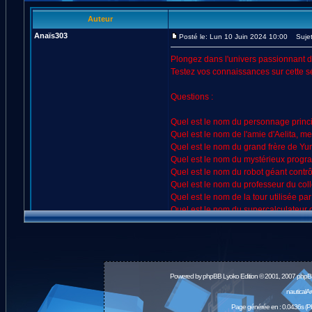
Powered by
phpBB
Lyoko Edition © 2001, 2007 phpB
nauticalA
Page générée en : 0.0436s (P