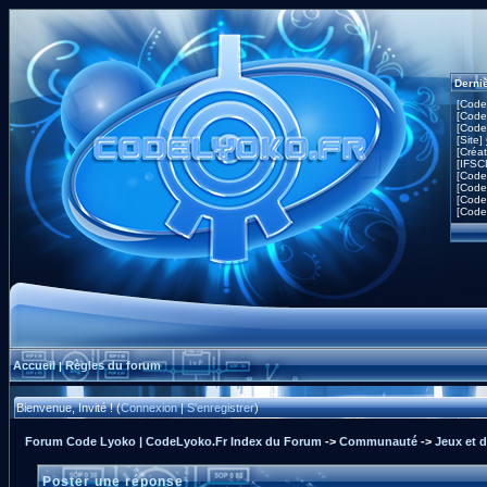
Derni
[Code
[Code
[Code
[Site]
[Créa
[IFSC
[Code
[Code
[Code
[Code
Accueil
Règles du forum
|
Bienvenue, Invité ! (
Connexion
|
S'enregistrer
)
Forum Code Lyoko | CodeLyoko.Fr Index du Forum
->
Communauté
->
Jeux et 
Poster une réponse