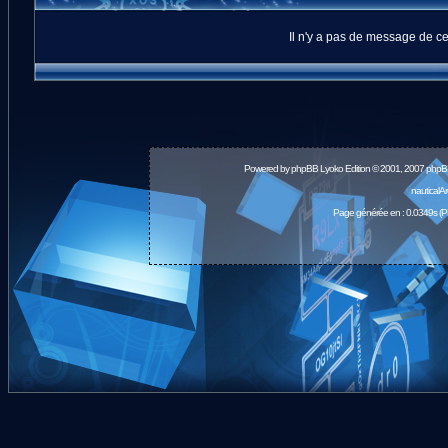
Il n'y a pas de message de ce 
Powered by
phpBB
Lyoko Edition © 2001, 2007 phpB
nauticalA
Page générée en : 0.0349s (P