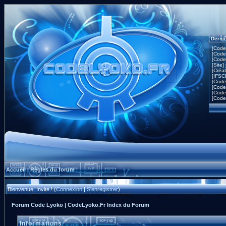
Derni
[Code
[Code
[Code
[Site]
[Créa
[IFSC
[Code
[Code
[Code
[Code
Accueil
Règles du forum
|
Bienvenue, Invité ! (
Connexion
|
S'enregistrer
)
Forum Code Lyoko | CodeLyoko.Fr Index du Forum
Informations