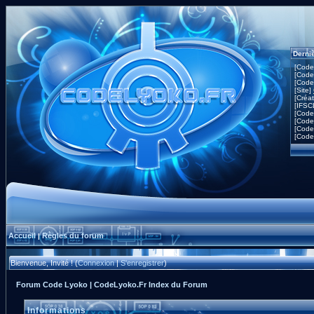
Derni
[Code
[Code
[Code
[Site]
[Créa
[IFSC
[Code
[Code
[Code
[Code
Accueil
Règles du forum
|
Bienvenue, Invité ! (
Connexion
|
S'enregistrer
)
Forum Code Lyoko | CodeLyoko.Fr Index du Forum
Informations