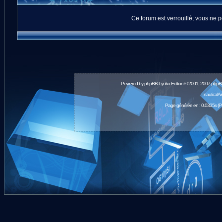
Ce forum est verrouillé; vous ne p
Powered by
phpBB
Lyoko Edition © 2001, 2007 phpB
nauticalA
Page générée en : 0.0335s (P