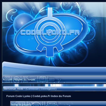
Accueil
Règles du forum
|
Bienvenue, Invité ! (
Connexion
|
S'enregistrer
)
Forum Code Lyoko | CodeLyoko.Fr Index du Forum
Informations