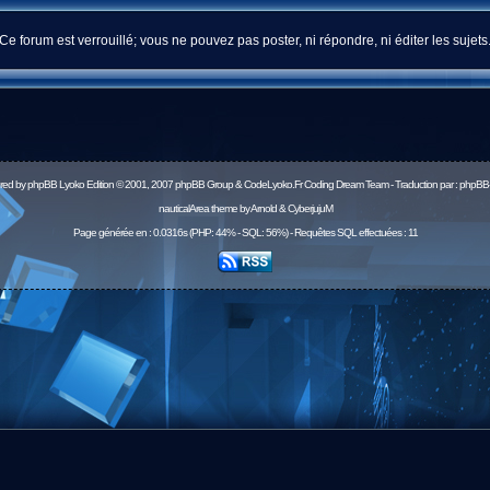
Ce forum est verrouillé; vous ne pouvez pas poster, ni répondre, ni éditer les sujets
red by
phpBB
Lyoko Edition © 2001, 2007 phpBB Group & CodeLyoko.Fr Coding Dream Team - Traduction par :
phpBB-
nauticalArea theme by Arnold & CyberjujuM
Page générée en : 0.0316s (PHP: 44% - SQL: 56%) - Requêtes SQL effectuées : 11