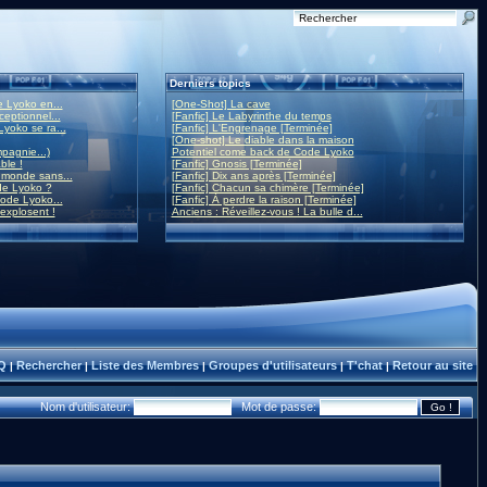
Derniers topics
 Lyoko en...
[One-Shot] La cave
eptionnel...
[Fanfic] Le Labyrinthe du temps
yoko se ra...
[Fanfic] L'Engrenage [Terminée]
[One-shot] Le diable dans la maison
mpagnie...)
Potentiel come back de Code Lyoko
ble !
[Fanfic] Gnosis [Terminée]
monde sans...
[Fanfic] Dix ans après [Terminée]
de Lyoko ?
[Fanfic] Chacun sa chimère [Terminée]
ode Lyoko...
[Fanfic] À perdre la raison [Terminée]
 explosent !
Anciens : Réveillez-vous ! La bulle d...
Q
Rechercher
Liste des Membres
Groupes d'utilisateurs
T'chat
Retour au site
|
|
|
|
|
Nom d'utilisateur:
Mot de passe: