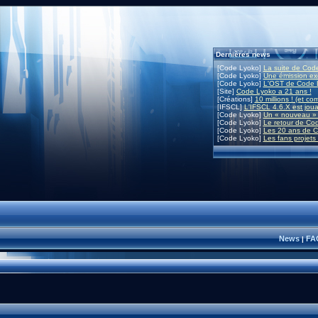
Dernières news
[Code Lyoko]
La suite de Code
[Code Lyoko]
Une émission exc
[Code Lyoko]
L'OST de Code L
[Site]
Code Lyoko a 21 ans !
[Créations]
10 millions ! (et co
[IFSCL]
L'IFSCL 4.6.X est joua
[Code Lyoko]
Un « nouveau » 
[Code Lyoko]
Le retour de Co
[Code Lyoko]
Les 20 ans de C
[Code Lyoko]
Les fans projets
News
FA
|