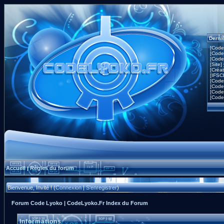
Derni
[Code
[Code
[Code
[Site]
[Créa
[IFSC
[Code
[Code
[Code
[Code
Accueil
Règles du forum
|
Bienvenue, Invité ! (
Connexion
|
S'enregistrer
)
Forum Code Lyoko | CodeLyoko.Fr Index du Forum
Informations