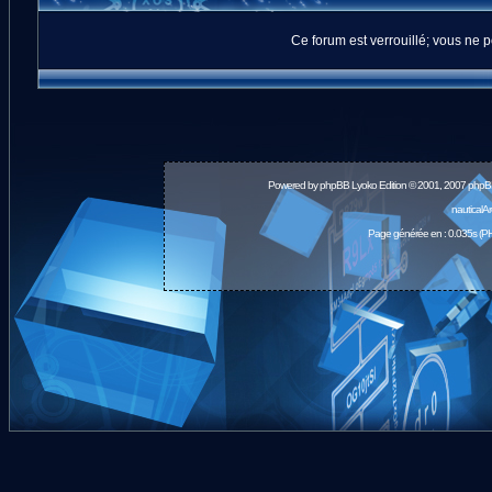
Ce forum est verrouillé; vous ne p
Powered by
phpBB
Lyoko Edition © 2001, 2007 phpB
nauticalA
Page générée en : 0.035s (PH