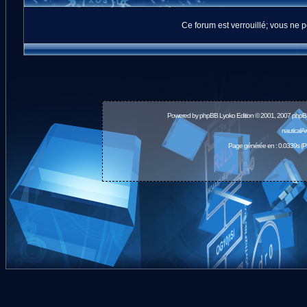
Ce forum est verrouillé; vous ne p
Powered by
phpBB
Lyoko Edition © 2001, 2007 phpB
nauticalA
Page générée en : 0.0339s (P