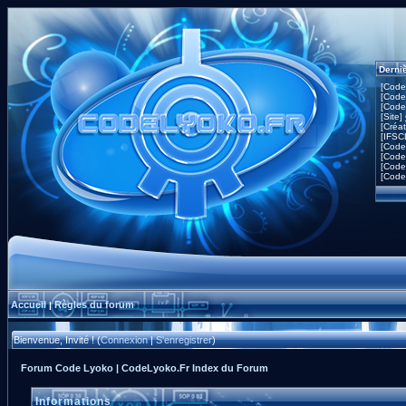
Derni
[Code
[Code
[Code
[Site]
[Créa
[IFSC
[Code
[Code
[Code
[Code
Accueil
Règles du forum
|
Bienvenue, Invité ! (
Connexion
|
S'enregistrer
)
Forum Code Lyoko | CodeLyoko.Fr Index du Forum
Informations