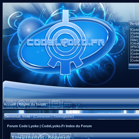
Derni
[Code
[Code
[Code
[Site]
[Créa
[IFSC
[Code
[Code
[Code
[Code
Accueil
Règles du forum
|
Bienvenue, Invité ! (
Connexion
|
S'enregistrer
)
Forum Code Lyoko | CodeLyoko.Fr Index du Forum
Enregistrement - Règlement