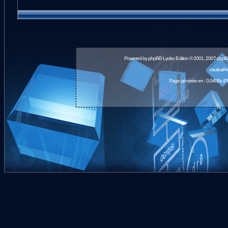
Powered by
phpBB
Lyoko Edition © 2001, 2007 phpB
nauticalA
Page générée en : 0.0406s (P