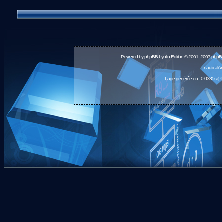
Powered by
phpBB
Lyoko Edition © 2001, 2007 phpB
nauticalA
Page générée en : 0.0385s (P