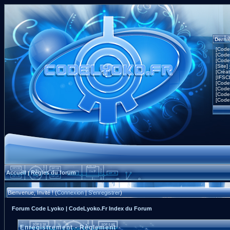
Derni
[Code
[Code
[Code
[Site]
[Créa
[IFSC
[Code
[Code
[Code
[Code
Accueil
Règles du forum
|
Bienvenue, Invité ! (
Connexion
|
S'enregistrer
)
Forum Code Lyoko | CodeLyoko.Fr Index du Forum
Enregistrement - Règlement