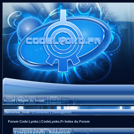
Accueil
Règles du forum
|
Bienvenue, Invité ! (
Connexion
|
S'enregistrer
)
Forum Code Lyoko | CodeLyoko.Fr Index du Forum
Enregistrement - Règlement