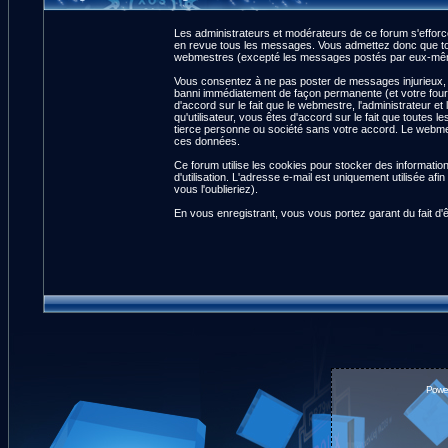
Les administrateurs et modérateurs de ce forum s'efforce
en revue tous les messages. Vous admettez donc que tou
webmestres (excepté les messages postés par eux-même
Vous consentez à ne pas poster de messages injurieux, ob
banni immédiatement de façon permanente (et votre fourn
d'accord sur le fait que le webmestre, l'administrateur et
qu'utilisateur, vous êtes d'accord sur le fait que tout
tierce personne ou société sans votre accord. Le webmest
ces données.
Ce forum utilise les cookies pour stocker des informatio
d'utilisation. L'adresse e-mail est uniquement utilisée 
vous l'oublieriez).
En vous enregistrant, vous vous portez garant du fait d'
Powe