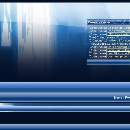
Dernières news
[Code Lyoko]
La suite de Code
[Code Lyoko]
Une émission exc
[Code Lyoko]
L'OST de Code L
[Site]
Code Lyoko a 21 ans !
[Créations]
10 millions ! (et co
[IFSCL]
L'IFSCL 4.6.X est joua
[Code Lyoko]
Un « nouveau » 
[Code Lyoko]
Le retour de Co
[Code Lyoko]
Les 20 ans de C
[Code Lyoko]
Les fans projets
News
FA
|