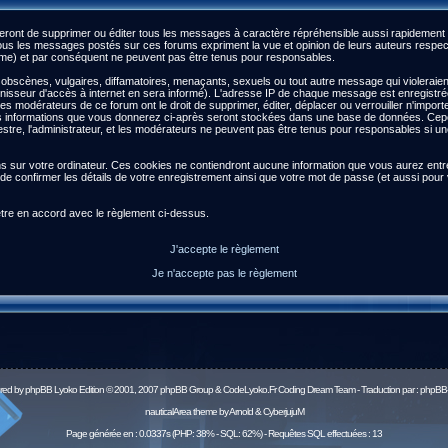
ront de supprimer ou éditer tous les messages à caractère répréhensible aussi rapidement qu
s les messages postés sur ces forums expriment la vue et opinion de leurs auteurs respect
) et par conséquent ne peuvent pas être tenus pour responsables.
scènes, vulgaires, diffamatoires, menaçants, sexuels ou tout autre message qui violeraient l
isseur d'accès à internet en sera informé). L'adresse IP de chaque message est enregistrée a
 les modérateurs de ce forum ont le droit de supprimer, éditer, déplacer ou verrouiller n'impor
es les informations que vous donnerez ci-après seront stockées dans une base de données. Ce
re, l'administrateur, et les modérateurs ne peuvent pas être tenus pour responsables si une 
ns sur votre ordinateur. Ces cookies ne contiendront aucune information que vous aurez entré 
afin de confirmer les détails de votre enregistrement ainsi que votre mot de passe (et aussi 
être en accord avec le règlement ci-dessus.
J'accepte le règlement
Je n'accepte pas le règlement
red by
phpBB
Lyoko Edition © 2001, 2007 phpBB Group & CodeLyoko.Fr Coding Dream Team - Traduction par :
phpBB-
nauticalArea theme by Arnold & CyberjujuM
Page générée en : 0.0337s (PHP: 38% - SQL: 62%) - Requêtes SQL effectuées : 13