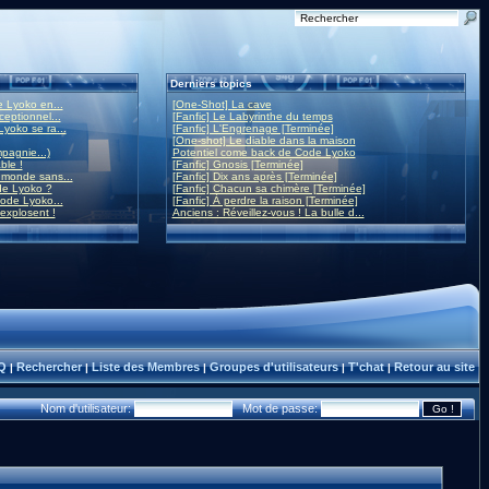
Derniers topics
 Lyoko en...
[One-Shot] La cave
eptionnel...
[Fanfic] Le Labyrinthe du temps
yoko se ra...
[Fanfic] L'Engrenage [Terminée]
[One-shot] Le diable dans la maison
mpagnie...)
Potentiel come back de Code Lyoko
ble !
[Fanfic] Gnosis [Terminée]
monde sans...
[Fanfic] Dix ans après [Terminée]
de Lyoko ?
[Fanfic] Chacun sa chimère [Terminée]
ode Lyoko...
[Fanfic] À perdre la raison [Terminée]
 explosent !
Anciens : Réveillez-vous ! La bulle d...
Q
Rechercher
Liste des Membres
Groupes d'utilisateurs
T'chat
Retour au site
|
|
|
|
|
Nom d'utilisateur:
Mot de passe: