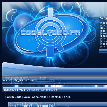
Derni
[Code
[Code
[Code
[Site]
[Créa
[IFSC
[Code
[Code
[Code
[Code
Accueil
Règles du forum
|
Bienvenue, Invité ! (
Connexion
|
S'enregistrer
)
Forum Code Lyoko | CodeLyoko.Fr Index du Forum
Enregistrement - Règlement