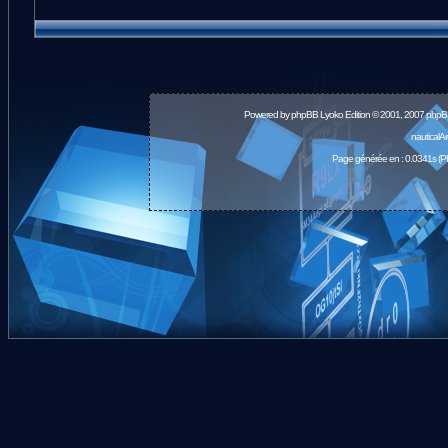
Powered by
phpBB
Lyoko Edition © 2001, 2007 phpB
nauticalA
Page générée en : 0.0341s (P