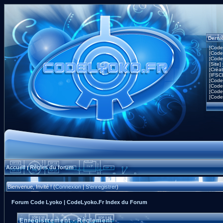
Derni
[Code
[Code
[Code
[Site]
[Créa
[IFSC
[Code
[Code
[Code
[Code
Accueil
Règles du forum
|
Bienvenue, Invité ! (
Connexion
|
S'enregistrer
)
Forum Code Lyoko | CodeLyoko.Fr Index du Forum
Enregistrement - Règlement