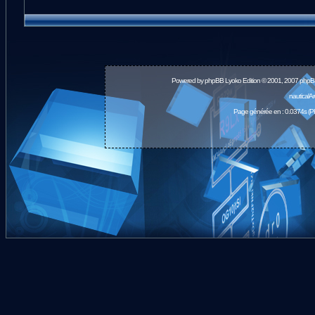
Powered by
phpBB
Lyoko Edition © 2001, 2007 phpB
nauticalA
Page générée en : 0.0374s (P