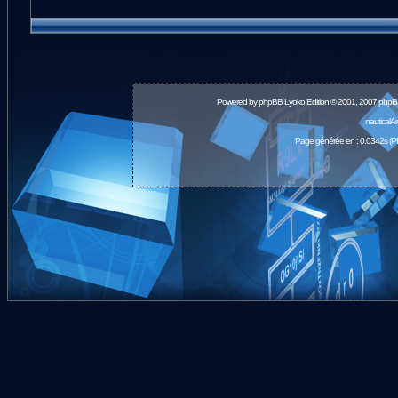
Powered by
phpBB
Lyoko Edition © 2001, 2007 phpB
nauticalA
Page générée en : 0.0342s (P