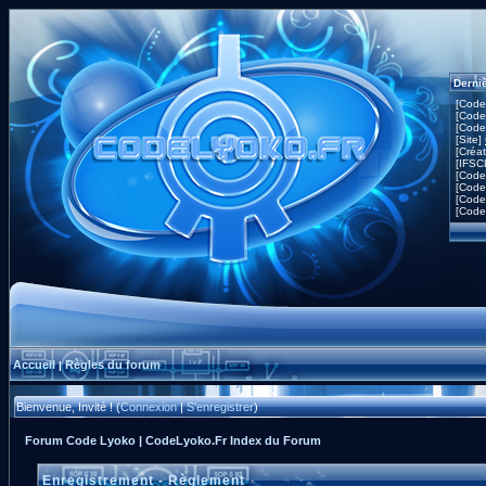
Derni
[Code
[Code
[Code
[Site]
[Créa
[IFSC
[Code
[Code
[Code
[Code
Accueil
Règles du forum
|
Bienvenue, Invité ! (
Connexion
|
S'enregistrer
)
Forum Code Lyoko | CodeLyoko.Fr Index du Forum
Enregistrement - Règlement