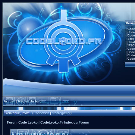
Derni
[Code
[Code
[Code
[Site]
[Créa
[IFSC
[Code
[Code
[Code
[Code
Accueil
Règles du forum
|
Bienvenue, Invité ! (
Connexion
|
S'enregistrer
)
Forum Code Lyoko | CodeLyoko.Fr Index du Forum
Enregistrement - Règlement