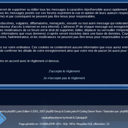
ront de supprimer ou éditer tous les messages à caractère répréhensible aussi rapidement qu
s les messages postés sur ces forums expriment la vue et opinion de leurs auteurs respect
) et par conséquent ne peuvent pas être tenus pour responsables.
scènes, vulgaires, diffamatoires, menaçants, sexuels ou tout autre message qui violeraient l
isseur d'accès à internet en sera informé). L'adresse IP de chaque message est enregistrée a
 les modérateurs de ce forum ont le droit de supprimer, éditer, déplacer ou verrouiller n'impor
es les informations que vous donnerez ci-après seront stockées dans une base de données. Ce
re, l'administrateur, et les modérateurs ne peuvent pas être tenus pour responsables si une 
ns sur votre ordinateur. Ces cookies ne contiendront aucune information que vous aurez entré 
afin de confirmer les détails de votre enregistrement ainsi que votre mot de passe (et aussi 
être en accord avec le règlement ci-dessus.
J'accepte le règlement
Je n'accepte pas le règlement
red by
phpBB
Lyoko Edition © 2001, 2007 phpBB Group & CodeLyoko.Fr Coding Dream Team - Traduction par :
phpBB-
nauticalArea theme by Arnold & CyberjujuM
Page générée en : 0.0389s (PHP: 42% - SQL: 58%) - Requêtes SQL effectuées : 13