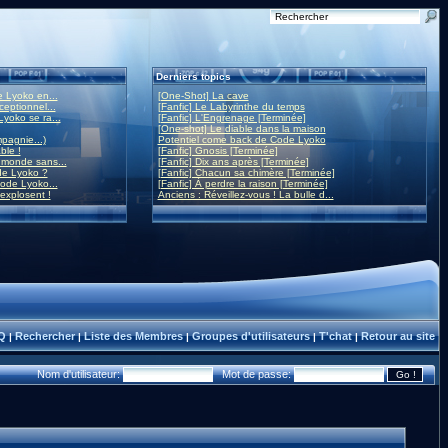
Derniers topics
 Lyoko en...
[One-Shot] La cave
eptionnel...
[Fanfic] Le Labyrinthe du temps
yoko se ra...
[Fanfic] L'Engrenage [Terminée]
[One-shot] Le diable dans la maison
mpagnie...)
Potentiel come back de Code Lyoko
ble !
[Fanfic] Gnosis [Terminée]
monde sans...
[Fanfic] Dix ans après [Terminée]
de Lyoko ?
[Fanfic] Chacun sa chimère [Terminée]
ode Lyoko...
[Fanfic] À perdre la raison [Terminée]
 explosent !
Anciens : Réveillez-vous ! La bulle d...
Q
Rechercher
Liste des Membres
Groupes d'utilisateurs
T'chat
Retour au site
|
|
|
|
|
Nom d'utilisateur:
Mot de passe: