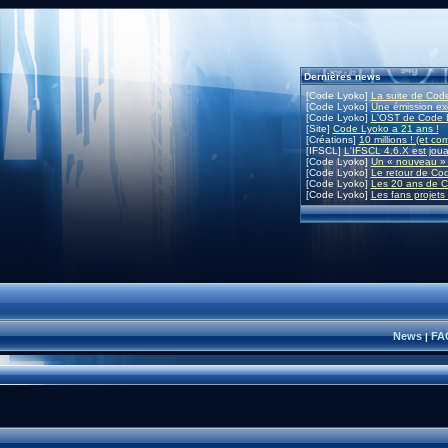
Dernières news
[Code Lyoko]
La suite de Code
[Code Lyoko]
Une émission exc
[Code Lyoko]
L'OST de Code L
[Site]
Code Lyoko a 21 ans !
[Créations]
10 millions ! (et co
[IFSCL]
L'IFSCL 4.6.X est joua
[Code Lyoko]
Un « nouveau » 
[Code Lyoko]
Le retour de Co
[Code Lyoko]
Les 20 ans de C
[Code Lyoko]
Les fans projets
News
FA
|