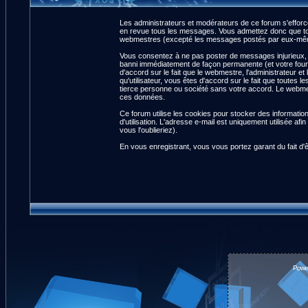
Les administrateurs et modérateurs de ce forum s'efforce
en revue tous les messages. Vous admettez donc que tou
webmestres (excepté les messages postés par eux-même
Vous consentez à ne pas poster de messages injurieux, ob
banni immédiatement de façon permanente (et votre fourn
d'accord sur le fait que le webmestre, l'administrateur et
qu'utilisateur, vous êtes d'accord sur le fait que tout
tierce personne ou société sans votre accord. Le webmest
ces données.
Ce forum utilise les cookies pour stocker des informatio
d'utilisation. L'adresse e-mail est uniquement utilisée 
vous l'oublieriez).
En vous enregistrant, vous vous portez garant du fait d'
Powe