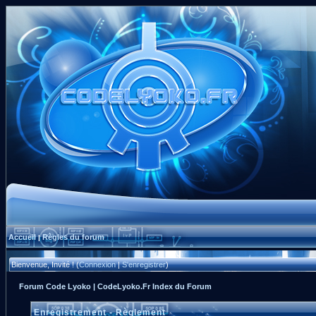
Accueil
Règles du forum
|
Bienvenue, Invité ! (
Connexion
|
S'enregistrer
)
Forum Code Lyoko | CodeLyoko.Fr Index du Forum
Enregistrement - Règlement