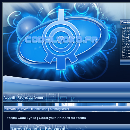
Derni
[Code
[Code
[Code
[Site]
[Créa
[IFSC
[Code
[Code
[Code
[Code
Accueil
Règles du forum
|
Bienvenue, Invité ! (
Connexion
|
S'enregistrer
)
Forum Code Lyoko | CodeLyoko.Fr Index du Forum
Enregistrement - Règlement