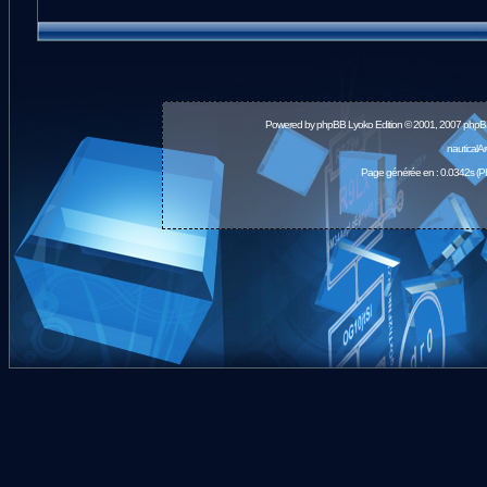
Powered by
phpBB
Lyoko Edition © 2001, 2007 phpB
nauticalA
Page générée en : 0.0342s (P