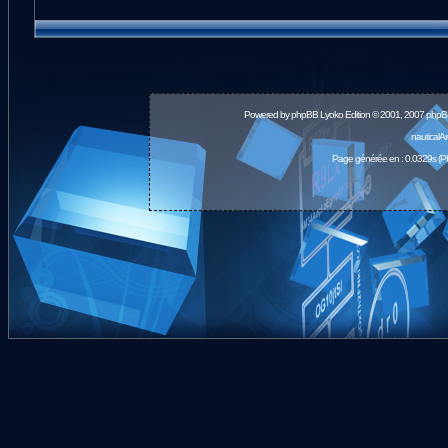
Powered by
phpBB
Lyoko Edition © 2001, 2007 phpB
nauticalA
Page générée en : 0.0329s (P