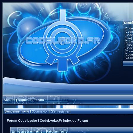
Derni
[Code
[Code
[Code
[Site]
[Créa
[IFSC
[Code
[Code
[Code
[Code
Accueil
Règles du forum
|
Bienvenue, Invité ! (
Connexion
|
S'enregistrer
)
Forum Code Lyoko | CodeLyoko.Fr Index du Forum
Enregistrement - Règlement