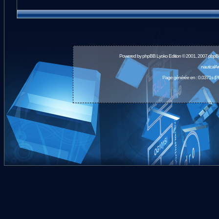
Powered by
phpBB
Lyoko Edition © 2001, 2007 phpB
nauticalA
Page générée en : 0.0371s (P