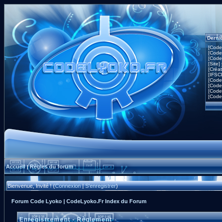
Derni
[Code
[Code
[Code
[Site]
[Créa
[IFSC
[Code
[Code
[Code
[Code
Accueil
Règles du forum
|
Bienvenue, Invité ! (
Connexion
|
S'enregistrer
)
Forum Code Lyoko | CodeLyoko.Fr Index du Forum
Enregistrement - Règlement