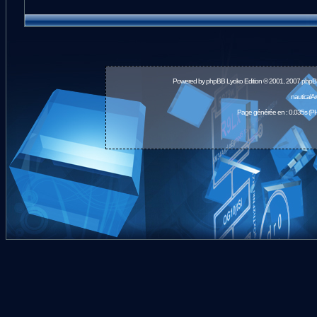
Powered by
phpBB
Lyoko Edition © 2001, 2007 phpB
nauticalA
Page générée en : 0.035s (PH