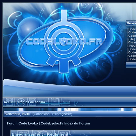
Derni
[Code
[Code
[Code
[Site]
[Créa
[IFSC
[Code
[Code
[Code
[Code
Accueil
Règles du forum
|
Bienvenue, Invité ! (
Connexion
|
S'enregistrer
)
Forum Code Lyoko | CodeLyoko.Fr Index du Forum
Enregistrement - Règlement